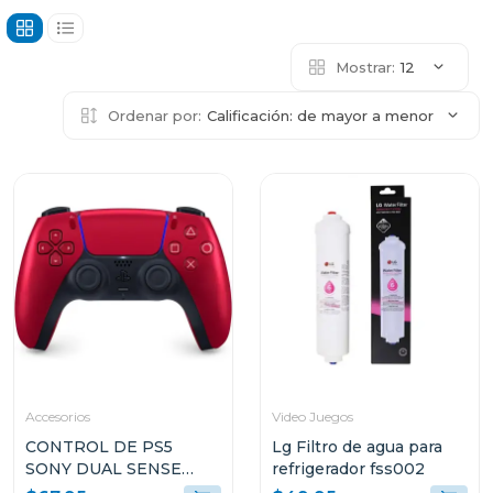
Mostrar:
12
Ordenar por:
Calificación: de mayor a menor
Accesorios
Video Juegos
CONTROL DE PS5
Lg Filtro de agua para
SONY DUAL SENSE
refrigerador fss002
COLOR VOLCANIC RED