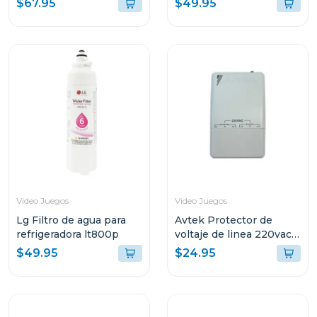
$67.95
$49.95
CFIZCT1W
Video Juegos
Video Juegos
Lg Filtro de agua para
Avtek Protector de
refrigeradora lt800p
voltaje de linea 220vac
cortacorriente pabb-
$49.95
$24.95
b230