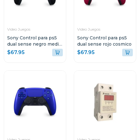
Video Juegos
Video Juegos
Sony Control para ps5
Sony Control para ps5
dual sense negro media
dual sense rojo cosmico
noche
$67.95
$67.95
Video Juegos
Video Juegos