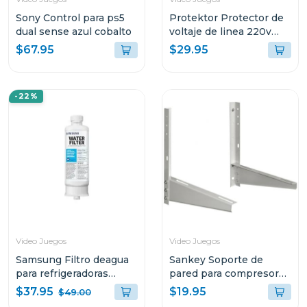
Sony Control para ps5
Protektor Protector de
dual sense azul cobalto
voltaje de linea 220v
con supresor de picos
$67.95
$29.95
parphd
-22%
Video Juegos
Video Juegos
Samsung Filtro deagua
Sankey Soporte de
para refrigeradoras
pared para compresores
hafqin
de aire acondiconado
$37.95
$19.95
$49.00
v5000