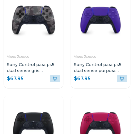
Video Juegos
Video Juegos
Sony Control para ps5
Sony Control para ps5
dual sense gris
dual sense purpura
camuflaje
galactico
$67.95
$67.95