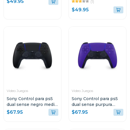
$49.95
(1)
$49.95
Video Juegos
Video Juegos
Sony Control para ps5
Sony Control para ps5
dual sense negro media
dual sense purpura
noche
galactico
$67.95
$67.95