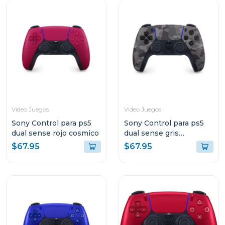
Video Juegos
Video Juegos
Sony Control para ps5
Sony Control para ps5
dual sense rojo cosmico
dual sense gris
camuflaje
$67.95
$67.95