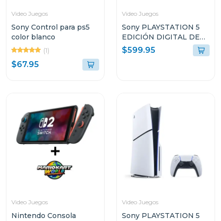
Video Juegos
Video Juegos
Sony Control para ps5
Sony PLAYSTATION 5
color blanco
EDICIÓN DIGITAL DE
825GB SIN LECTOR DE
$599.95
(1)
DISCO CFI2115
$67.95
Video Juegos
Video Juegos
Nintendo Consola
Sony PLAYSTATION 5