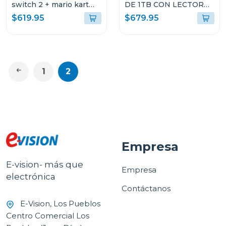
switch 2 + mario kart
DE 1TB CON LECTOR
world
DE DISCO CFI2115
$619.95
$679.95
1
2
Empresa
E-vision- más que
Empresa
electrónica
Contáctanos
E-Vision, Los Pueblos
Centro Comercial Los