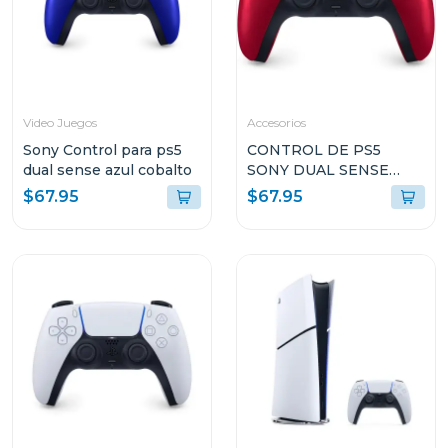
Video Juegos
Accesorios
Sony Control para ps5
CONTROL DE PS5
dual sense azul cobalto
SONY DUAL SENSE
COLOR VOLCANIC RED
$67.95
$67.95
CFIZCT1W