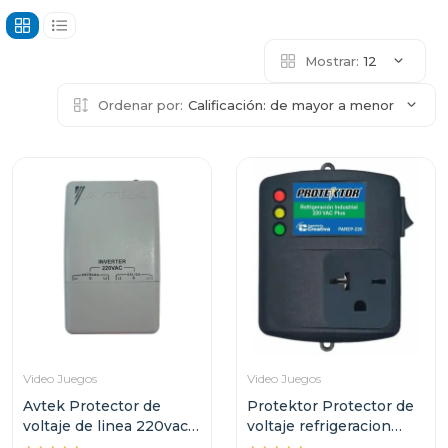
Mostrar:
12
Ordenar por:
Calificación: de mayor a menor
Video Juegos
Video Juegos
Avtek Protector de
Protektor Protector de
voltaje de linea 220vac
voltaje refrigeracion
supresor de alta
industrial 220v