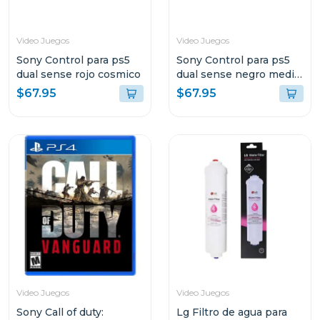
Video Juegos
Video Juegos
Sony Control para ps5
Sony Control para ps5
dual sense rojo cosmico
dual sense negro media
noche
$67.95
$67.95
Video Juegos
Video Juegos
Sony Call of duty:
Lg Filtro de agua para