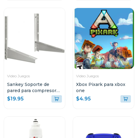
Video Juegos
Video Juegos
Sankey Soporte de
Xbox Pixark para xbox
pared para compresores
one
de aire acondiconado
$19.95
$4.95
v5000