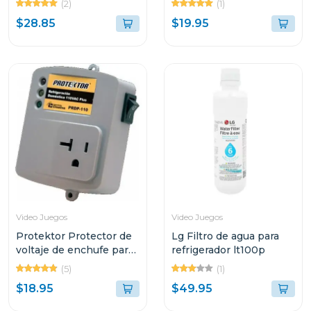
(2)
(1)
capacidad pebas-
$28.85
$19.95
b230/21j
Video Juegos
Video Juegos
Protektor Protector de
Lg Filtro de agua para
voltaje de enchufe para
refrigerador lt100p
refrigeracion domestica
(5)
(1)
110 vac plus
$18.95
$49.95