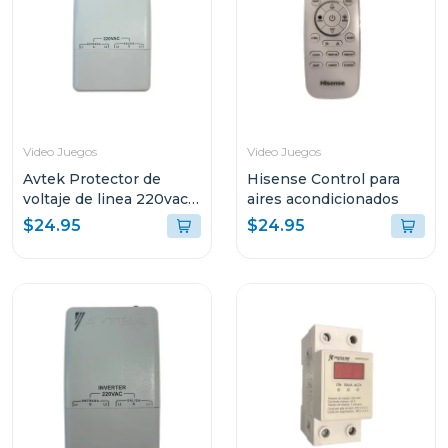
Video Juegos
Video Juegos
Avtek Protector de
Hisense Control para
voltaje de linea 220vac
aires acondicionados
cortacorriente pabb-
$24.95
$24.95
b230