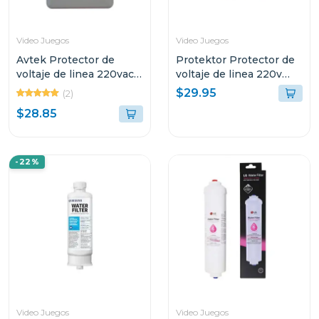
Video Juegos
Video Juegos
Avtek Protector de
Protektor Protector de
voltaje de linea 220vac
voltaje de linea 220v
supresor de alta
con supresor de picos
$29.95
(2)
capacidad pebas-
parphd
$28.85
b230/21j
-22%
Video Juegos
Video Juegos