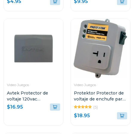
$4.95
$9.95
Video Juegos
Video Juegos
Avtek Protector de
Protektor Protector de
voltaje 120vac
voltaje de enchufe para
cortacorriente ptn-1t515
refrigeracion domestica
$16.95
(5)
110 vac plus
$18.95