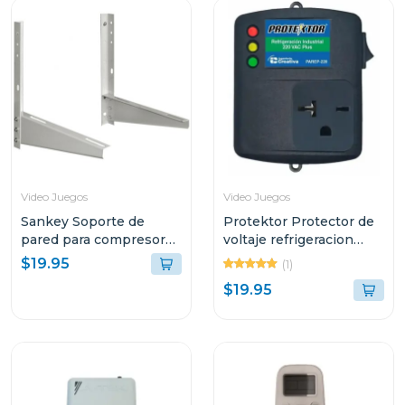
Video Juegos
Video Juegos
Sankey Soporte de
Protektor Protector de
pared para compresores
voltaje refrigeracion
de aire acondiconado
industrial 220v
$19.95
(1)
v5000
$19.95