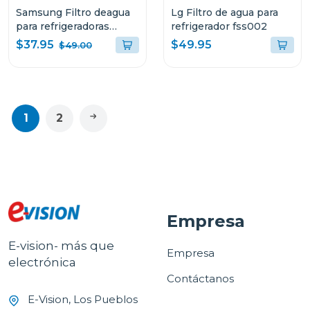
Samsung Filtro deagua
Lg Filtro de agua para
para refrigeradoras
refrigerador fss002
hafqin
$37.95
$49.95
$49.00
1
2
Empresa
E-vision- más que
Empresa
electrónica
Contáctanos
E-Vision, Los Pueblos