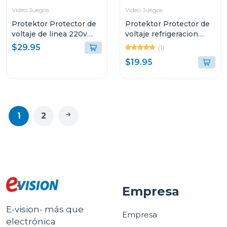
Video Juegos
Video Juegos
Protektor Protector de
Protektor Protector de
voltaje de linea 220v
voltaje refrigeracion
con supresor de picos
industrial 220v
$29.95
(1)
parphd
$19.95
1
2
Empresa
E-vision- más que
Empresa
electrónica