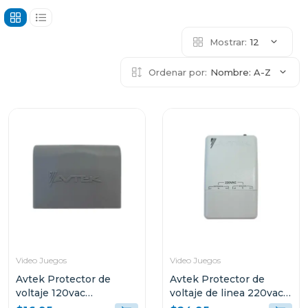
Mostrar:
12
Ordenar por:
Nombre: A-Z
Video Juegos
Video Juegos
Avtek Protector de
Avtek Protector de
voltaje 120vac
voltaje de linea 220vac
cortacorriente ptn-1t515
cortacorriente pabb-