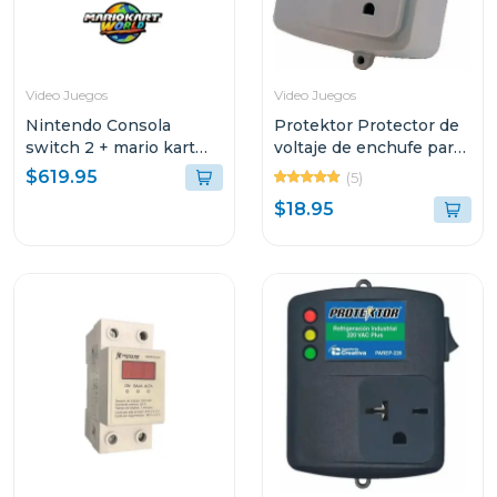
Video Juegos
Video Juegos
Nintendo Consola
Protektor Protector de
switch 2 + mario kart
voltaje de enchufe para
world
refrigeracion domestica
$619.95
(5)
110 vac plus
$18.95