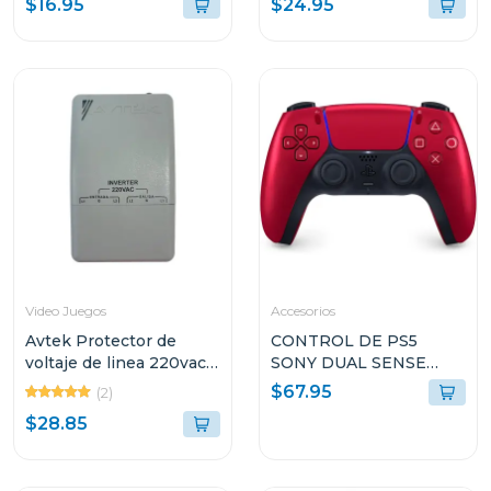
$16.95
$24.95
b230
Video Juegos
Accesorios
Avtek Protector de
CONTROL DE PS5
voltaje de linea 220vac
SONY DUAL SENSE
supresor de alta
COLOR VOLCANIC RED
$67.95
(2)
capacidad pebas-
CFIZCT1W
$28.85
b230/21j