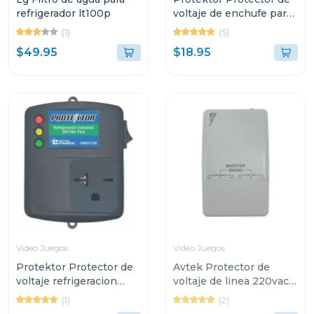
refrigerador lt100p
voltaje de enchufe para
refrigeracion domestica
(1)
(5)
110 vac plus
$49.95
$18.95
Video Juegos
Video Juegos
Protektor Protector de
Avtek Protector de
voltaje refrigeracion
voltaje de linea 220vac
industrial 220v
supresor de alta
(1)
(2)
capacidad pebas-