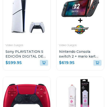
Video Juegos
Video Juegos
Sony PLAYSTATION 5
Nintendo Consola
EDICIÓN DIGITAL DE
switch 2 + mario kart
825GB SIN LECTOR DE
world
$599.95
$619.95
DISCO CFI2115