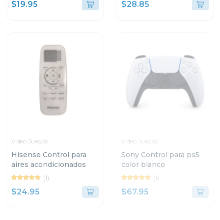
$19.95
$28.85
b230/21j
Video Juegos
Video Juegos
Hisense Control para
Sony Control para ps5
aires acondicionados
color blanco
(1)
(1)
$24.95
$67.95