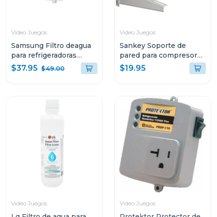
Video Juegos
Video Juegos
Samsung Filtro deagua
Sankey Soporte de
para refrigeradoras
pared para compresores
hafqin
de aire acondiconado
$37.95
$19.95
$49.00
v5000
Video Juegos
Video Juegos
Lg Filtro de agua para
Protektor Protector de