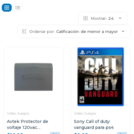
Mostrar:
24
Ordenar por:
Calificación: de menor a mayor
Video Juegos
Video Juegos
Avtek Protector de
Sony Call of duty:
voltaje 120vac
vanguard para ps4
cortacorriente ptn-1t515