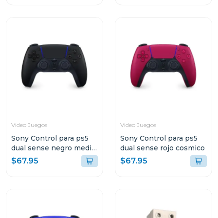
Video Juegos
Video Juegos
Sony Control para ps5
Sony Control para ps5
dual sense negro media
dual sense rojo cosmico
noche
$67.95
$67.95