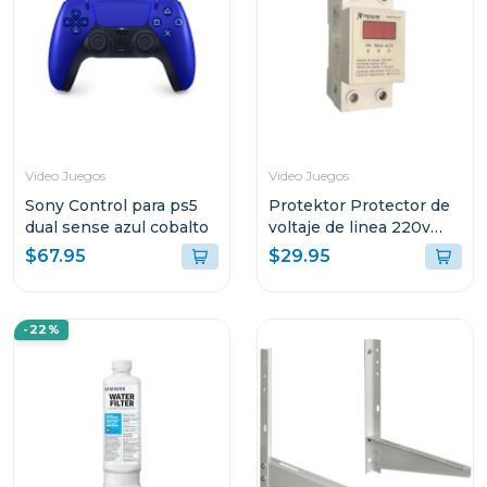
Video Juegos
Video Juegos
Sony Control para ps5
Protektor Protector de
dual sense azul cobalto
voltaje de linea 220v
con supresor de picos
$67.95
$29.95
parphd
-22%