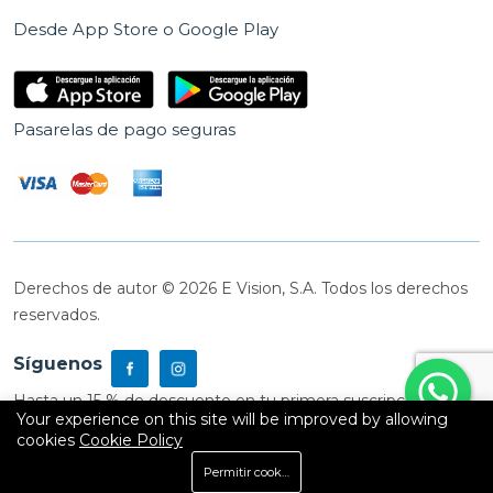
Desde App Store o Google Play
Pasarelas de pago seguras
Derechos de autor © 2026 E Vision, S.A. Todos los derechos
reservados.
Síguenos
Hasta un 15 % de descuento en tu primera suscripción
Your experience on this site will be improved by allowing
cookies
Cookie Policy
0
Permitir cookies
Inicio
Shop
Carrito
Buscar
Cuenta