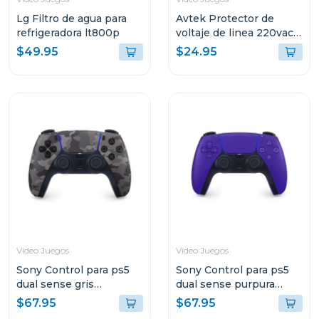
Lg Filtro de agua para
Avtek Protector de
refrigeradora lt800p
voltaje de linea 220vac
cortacorriente pabb-
$49.95
$24.95
b230
Video Juegos
Video Juegos
Sony Control para ps5
Sony Control para ps5
dual sense gris
dual sense purpura
camuflaje
galactico
$67.95
$67.95