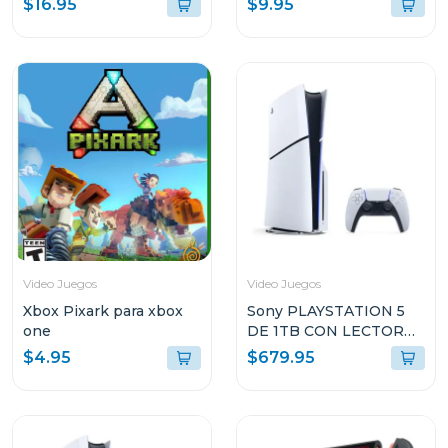
$16.95
$9.95
Video Juegos
Video Juegos
Xbox Pixark para xbox
Sony PLAYSTATION 5
one
DE 1TB CON LECTOR
DE DISCO CFI2115
$4.95
$679.95