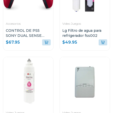
Accesorios
Video Juegos
CONTROL DE PS5
Lg Filtro de agua para
SONY DUAL SENSE
refrigerador fss002
COLOR VOLCANIC RED
$67.95
$49.95
CFIZCT1W
Video Juegos
Video Juegos