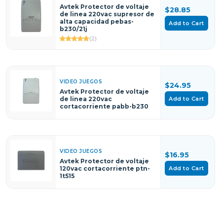
Avtek Protector de voltaje
$28.85
de linea 220vac supresor de
alta capacidad pebas-
Add to Cart
b230/21j
(2)
VIDEO JUEGOS
$24.95
Avtek Protector de voltaje
Add to Cart
de linea 220vac
cortacorriente pabb-b230
VIDEO JUEGOS
$16.95
Avtek Protector de voltaje
Add to Cart
120vac cortacorriente ptn-
1t515