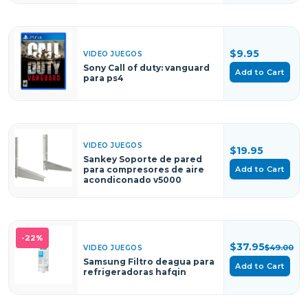
$9.95
VIDEO JUEGOS
Sony Call of duty: vanguard
Add to Cart
para ps4
VIDEO JUEGOS
$19.95
Sankey Soporte de pared
Add to Cart
para compresores de aire
acondiconado v5000
-22%
$37.95
$49.00
VIDEO JUEGOS
Samsung Filtro deagua para
Add to Cart
refrigeradoras hafqin