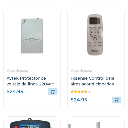
Video Juegos
Video Juegos
Avtek Protector de
Hisense Control para
voltaje de linea 220vac
aires acondicionados
cortacorriente pabb-
$24.95
(1)
b230
$24.95