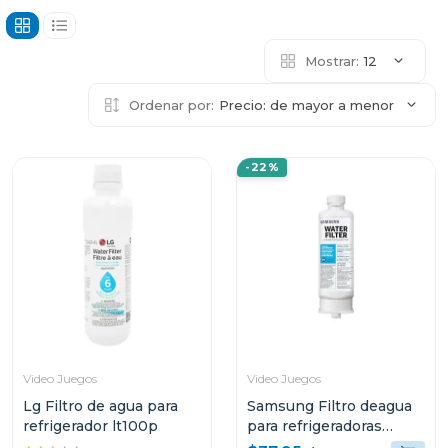
Mostrar:
12
Ordenar por:
Precio: de mayor a menor
-22%
Video Juegos
Video Juegos
Lg Filtro de agua para
Samsung Filtro deagua
refrigerador lt100p
para refrigeradoras
hafqin