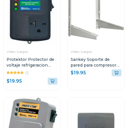
Video Juegos
Video Juegos
Protektor Protector de
Sankey Soporte de
voltaje refrigeracion
pared para compresores
industrial 220v
de aire acondiconado
$19.95
(1)
v5000
$19.95