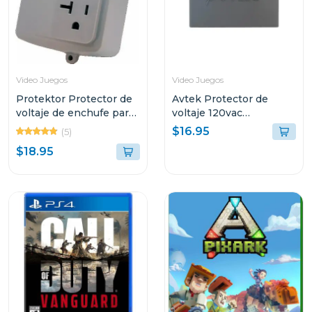
Video Juegos
Video Juegos
Protektor Protector de
Avtek Protector de
voltaje de enchufe para
voltaje 120vac
refrigeracion domestica
cortacorriente ptn-1t515
$16.95
(5)
110 vac plus
$18.95