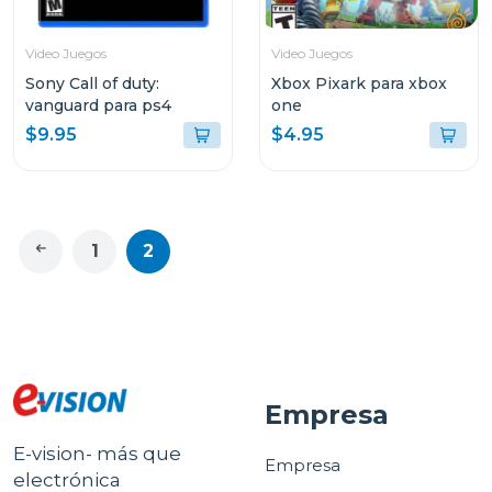
Video Juegos
Video Juegos
Sony Call of duty:
Xbox Pixark para xbox
vanguard para ps4
one
$9.95
$4.95
1
2
Empresa
E-vision- más que
Empresa
electrónica