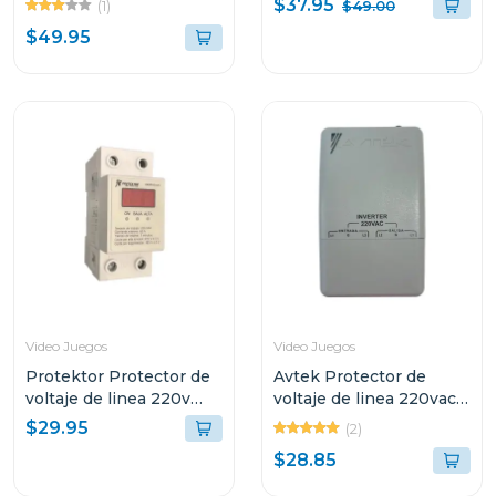
$37.95
(1)
$49.00
$49.95
Video Juegos
Video Juegos
Protektor Protector de
Avtek Protector de
voltaje de linea 220v
voltaje de linea 220vac
con supresor de picos
supresor de alta
$29.95
(2)
parphd
capacidad pebas-
$28.85
b230/21j