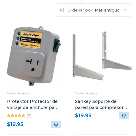
Ordenar por:
Más antiguo
Video Juegos
Video Juegos
Protektor Protector de
Sankey Soporte de
voltaje de enchufe para
pared para compresores
refrigeracion domestica
de aire acondiconado
$19.95
(5)
110 vac plus
v5000
$18.95