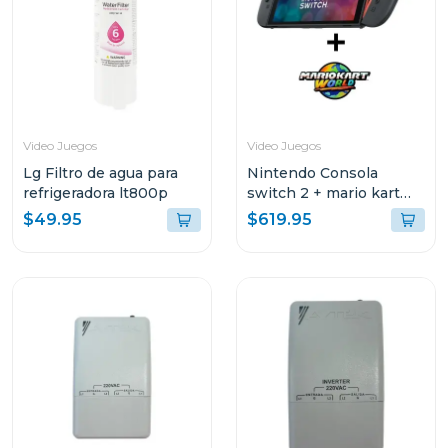
Video Juegos
Video Juegos
Lg Filtro de agua para
Nintendo Consola
refrigeradora lt800p
switch 2 + mario kart
world
$49.95
$619.95