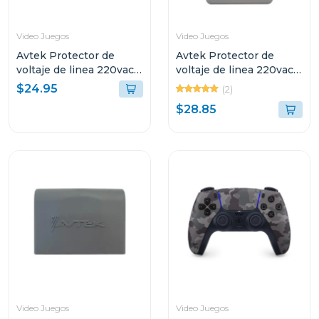
Video Juegos
Video Juegos
Avtek Protector de
Avtek Protector de
voltaje de linea 220vac
voltaje de linea 220vac
cortacorriente pabb-
supresor de alta
$24.95
(2)
b230
capacidad pebas-
$28.85
b230/21j
Video Juegos
Video Juegos