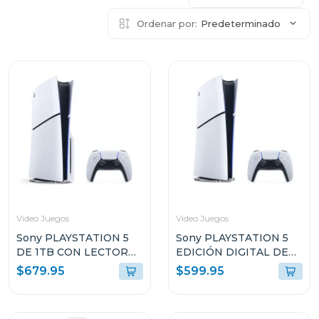
Ordenar por:
Predeterminado
Video Juegos
Video Juegos
Sony PLAYSTATION 5
Sony PLAYSTATION 5
DE 1TB CON LECTOR
EDICIÓN DIGITAL DE
DE DISCO CFI2115
825GB SIN LECTOR DE
$679.95
$599.95
DISCO CFI2115