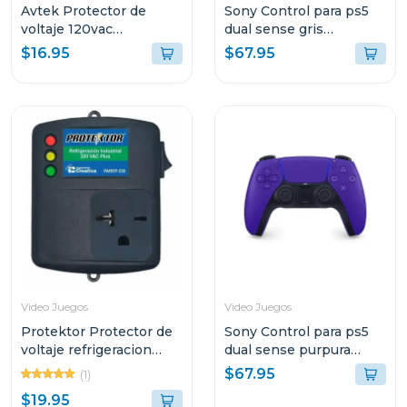
Avtek Protector de
Sony Control para ps5
voltaje 120vac
dual sense gris
cortacorriente ptn-1t515
camuflaje
$16.95
$67.95
Video Juegos
Video Juegos
Protektor Protector de
Sony Control para ps5
voltaje refrigeracion
dual sense purpura
industrial 220v
galactico
$67.95
(1)
$19.95