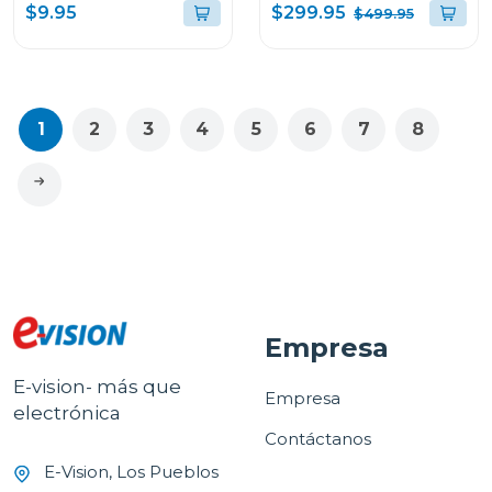
hasta 43" v304
du8000
$299.95
$9.95
$499.95
1
2
3
4
5
6
7
8
Empresa
E-vision- más que
Empresa
electrónica
Contáctanos
E-Vision, Los Pueblos