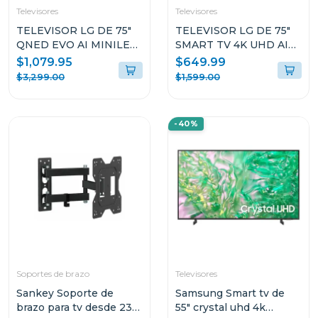
Televisores
Televisores
TELEVISOR LG DE 75"
TELEVISOR LG DE 75"
QNED EVO AI MINILED
SMART TV 4K UHD AI
4K WEBOS
75UA7500
$1,079.95
$649.99
75QNED85ASG
$3,299.00
$1,599.00
-40%
Soportes de brazo
Televisores
Sankey Soporte de
Samsung Smart tv de
brazo para tv desde 23"
55" crystal uhd 4k