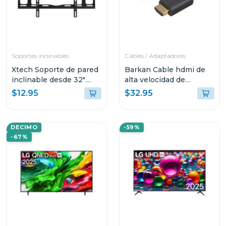
Soportes inclinables
Cables / Adaptadores
Xtech Soporte de pared
Barkan Cable hdmi de
inclinable desde 32"
alta velocidad de
hasta 70" 375
35ft/10.6m hd106e
$12.95
$32.95
DECIMO
-59%
-67%