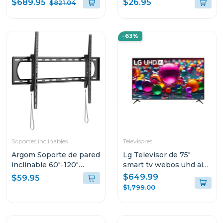
$689.95
$26.95
$821.04
PLANOS Y CURVOS DE
32" A 55" XTA425
-63%
Soportes inclinables
Televisores
Argom Soporte de pared
Lg Televisor de 75"
inclinable 60"-120"
smart tv webos uhd ai
acero pesado carga
4k hdmi usb 75ua8000
$649.99
$59.95
120kg
$1,799.00