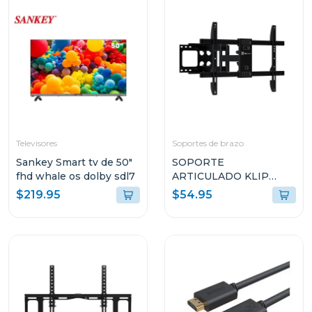
Televisores
Soportes de brazo
Sankey Smart tv de 50"
SOPORTE
fhd whale os dolby sdl7
ARTICULADO KLIP
XTREME PARA
$219.95
$54.95
TELEVISOR PLANOS Y
CURVOS DE 37" A 90"
KTM956