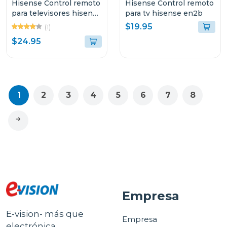
Hisense Control remoto
Hisense Control remoto
para televisores hisense
para tv hisense en2b
serie a6
$19.95
(1)
$24.95
1
2
3
4
5
6
7
8
Empresa
E-vision- más que
Empresa
electrónica