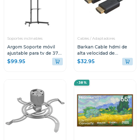
Soportes inclinables
Cables / Adaptadores
Argom Soporte móvil
Barkan Cable hdmi de
ajustable para tv de 37"
alta velocidad de
a 70" br8225
35ft/10.6m hd106e
$99.95
$32.95
-38%