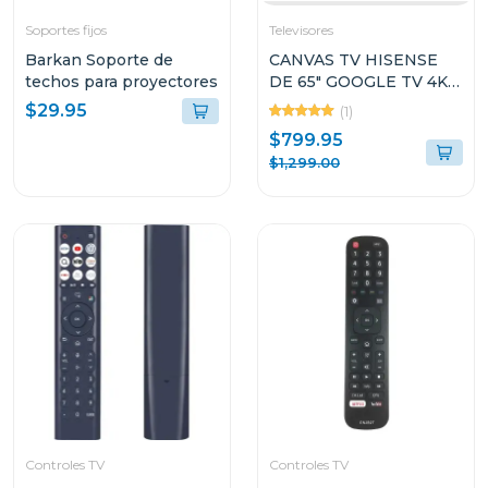
Soportes fijos
Televisores
Barkan Soporte de
CANVAS TV HISENSE
techos para proyectores
DE 65" GOOGLE TV 4K
UHD 65S7N
$29.95
(1)
$799.95
$1,299.00
Controles TV
Controles TV