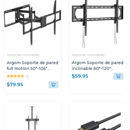
Soportes inclinables
Soportes inclinables
Argom Soporte de pared
Argom Soporte de pared
full motion 50"-105"
inclinable 60"-120"
doble brazo carga 75kg
acero pesado carga
$59.95
(1)
120kg
$79.95