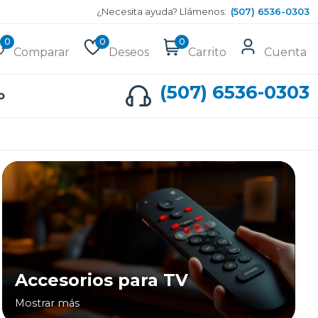
¿Necesita ayuda? Llámenos:
(507) 6536-0303
0
0
0
Comparar
Deseos
Carrito
Cuenta
(507) 6536-0303
o
Accesorios para TV
Mostrar más