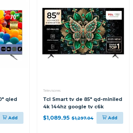
Televisores
0" qled
Tcl Smart tv de 85" qd-miniled
4k 144hz google tv c6k
$1,089.95
Add
Add
$1,297.04