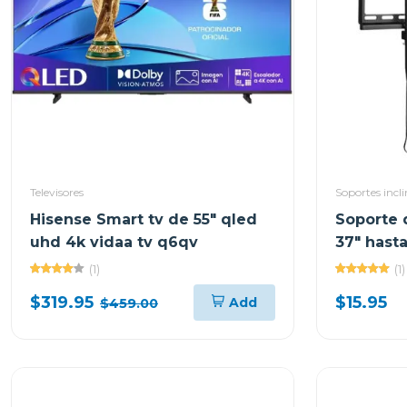
Televisores
Soportes incl
Hisense Smart tv de 55" qled
Soporte 
uhd 4k vidaa tv q6qv
37" hasta
ARGBR13
(1)
(1)
$319.95
$15.95
Add
$459.00