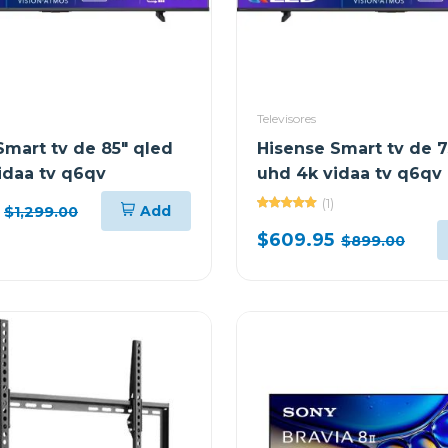
Televisores
Smart tv de 85" qled
Hisense Smart tv de 7
idaa tv q6qv
uhd 4k vidaa tv q6qv
(1)
Add
$1,299.00
$609.95
$899.00