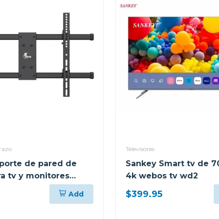
razo
Televisores
porte de pared de
Sankey Smart tv de 7
ra tv y monitores
4k webos tv wd2
" hasta 90" 485
$399.95
Add