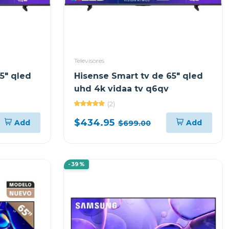
Televisores
5" qled
Hisense Smart tv de 65" qled
uhd 4k vidaa tv q6qv
(2)
$434.95
Add
Add
$699.00
-39%