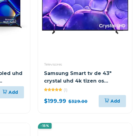
Televisores
 oled uhd
Samsung Smart tv de 43"
crystal uhd 4k tizen os
2
un43u8000f
(1)
Add
$199.99
Add
$329.00
-15%