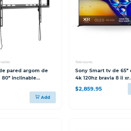
inables
Televisores
de pared argom de
Sony Smart tv de 65"
 80" inclinable
4k 120hz bravia 8 ii xr
47
triluminos max xr80m
$2,859.95
Add