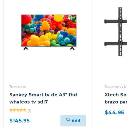
Televisores
Soportes de b
Sankey Smart tv de 43" fhd
Xtech So
whaleos tv sdl7
brazo pa
desde 37
(1)
$44.95
$145.95
Add