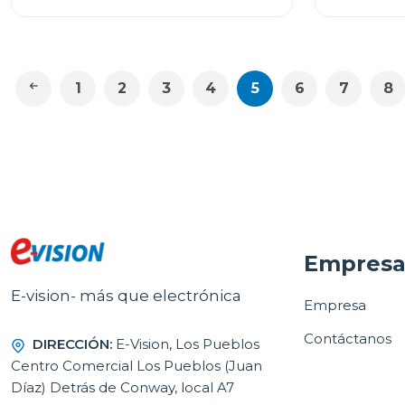
1
2
3
4
5
6
7
8
Empres
E-vision- más que electrónica
Empresa
Contáctanos
DIRECCIÓN:
E-Vision, Los Pueblos
Centro Comercial Los Pueblos (Juan
Díaz) Detrás de Conway, local A7