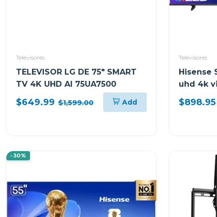
Televisores
Televisores
TELEVISOR LG DE 75" SMART
Hisense 
TV 4K UHD AI 75UA7500
uhd 4k v
$649.99
$898.95
Add
$1,599.00
-30%