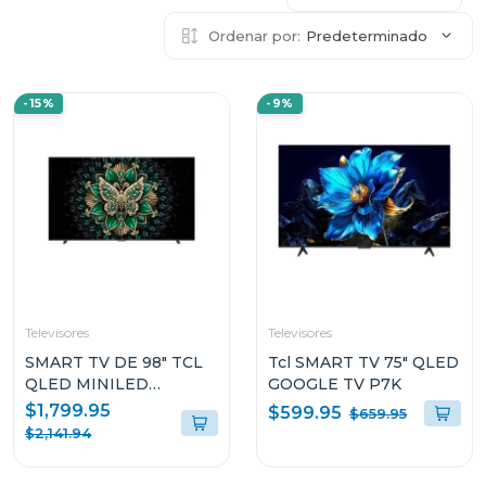
Ordenar por:
Predeterminado
-15%
-9%
Televisores
Televisores
SMART TV DE 98" TCL
Tcl SMART TV 75" QLED
QLED MINILED
GOOGLE TV P7K
GOOGLE TV 98C6
$1,799.95
$599.95
$659.95
$2,141.94