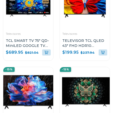
Televisores
Televisores
TCL SMART TV 75" QD-
TELEVISOR TCL QLED
MiniLED GOOGLE TV
43" FHD HDR10
P8L
QUANTUM DOT S5K
$689.95
$199.95
$821.04
$237.94
GOOGLE TV
-15%
-15%