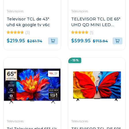
Televisores
Televisores
Televisor TCL de 43"
TELEVISOR TCL DE 65"
uhd 4k google tv v6c
UHD QD MINI LED
GOOGLE TV C6K
(3)
(1)
$219.95
$599.95
$261.74
$713.94
-15%
Televisores
Televisores