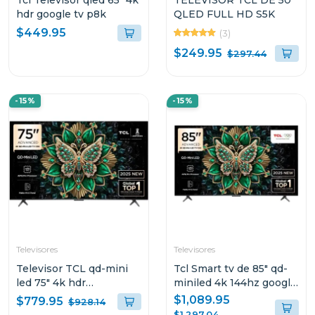
Tcl Televisor qled 65" 4k
TELEVISOR TCL DE 50"
hdr google tv p8k
QLED FULL HD S5K
$449.95
(3)
$249.95
$297.44
-15%
-15%
Televisores
Televisores
Televisor TCL qd-mini
Tcl Smart tv de 85" qd-
led 75" 4k hdr
miniled 4k 144hz google
procesador aipq pro
tv c6k
$1,089.95
$779.95
$928.14
144hz c6k
$1,297.04