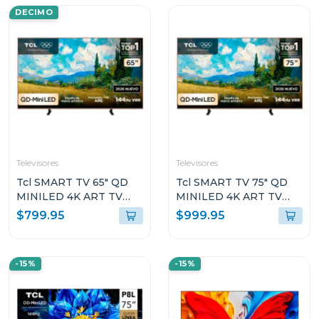
DECIMO
Televisores
Televisores
Tcl SMART TV 65" QD
Tcl SMART TV 75" QD
MINILED 4K ART TV
MINILED 4K ART TV
GOOGLE TV A400PRO
GOOGLE TV A400PRO
$799.95
$999.95
-15%
-15%