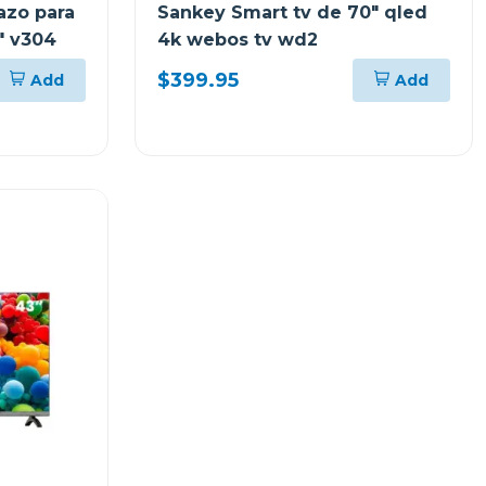
azo para
Sankey Smart tv de 70" qled
" v304
4k webos tv wd2
$399.95
Add
Add