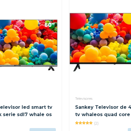
Televisores
elevisor led smart tv
Sankey Televisor de 
k serie sdl7 whale os
tv whaleos quad core
(2)