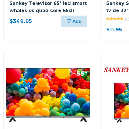
Sankey Televisor 65" led smart
Sankey S
whales os quad core 65sl1
tv de 32"
(2
$349.95
Add
$11.95