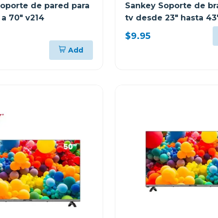
oporte de pared para
Sankey Soporte de br
 a 70" v214
tv desde 23" hasta 43
)
$9.95
Add