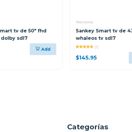
Televisores
mart tv de 50" fhd
Sankey Smart tv de 4
 dolby sdl7
whaleos tv sdl7
(1)
Add
$145.95
a
Categorías