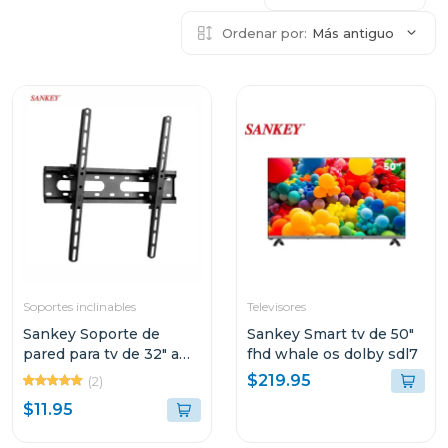
Ordenar por:
Más antiguo
Soportes inclinables
Televisores
Sankey Soporte de
Sankey Smart tv de 50"
pared para tv de 32" a
fhd whale os dolby sdl7
70" v214
$219.95
(2)
$11.95