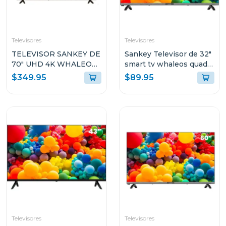
Televisores
Televisores
TELEVISOR SANKEY DE
Sankey Televisor de 32"
70" UHD 4K WHALEOS
smart tv whaleos quad
DVB T1 T2 CLED70SDL
core CLED32SDL
$349.95
$89.95
Televisores
Televisores