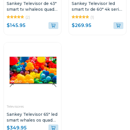
Sankey Televisor de 43"
Sankey Televisor led
smart tv whaleos quad
smart tv de 60" 4k serie
core
sdl7 whale os
(2)
(1)
$145.95
$269.95
Televisores
Sankey Televisor 65" led
smart whales os quad
core 65sl1
$349.95