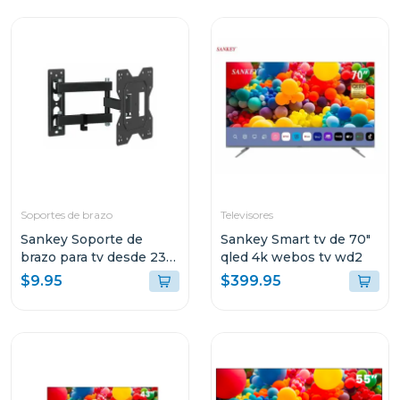
Soportes de brazo
Televisores
Sankey Soporte de
Sankey Smart tv de 70"
brazo para tv desde 23"
qled 4k webos tv wd2
hasta 43" v304
$9.95
$399.95