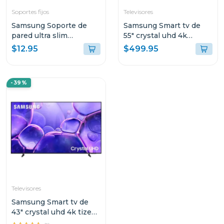
Soportes fijos
Televisores
Samsung Soporte de
Samsung Smart tv de
pared ultra slim
55" crystal uhd 4k
wmn2000
du8000
$12.95
$499.95
-39%
Televisores
Samsung Smart tv de
43" crystal uhd 4k tizen
os un43u8000f