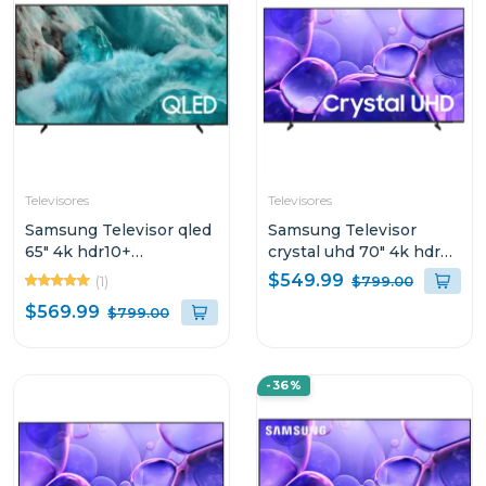
Televisores
Televisores
Samsung Televisor qled
Samsung Televisor
65" 4k hdr10+
crystal uhd 70" 4k hdr
procesador ai motion
procesador crystal 4k
$549.99
(1)
$799.00
xcelerator airslim
airslim smart tv
$569.99
$799.00
qn65q7faa
un70u8000f
-36%