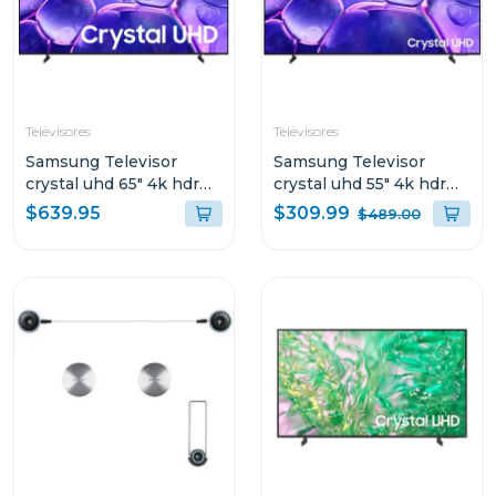
Televisores
Televisores
Samsung Televisor
Samsung Televisor
crystal uhd 65" 4k hdr
crystal uhd 55" 4k hdr
procesador crystal 4k
procesador crystal 4k
$309.99
$639.95
$489.00
purcolor airslim smart tv
purcolor airslim smart tv
un65u8000f
un55u8000f