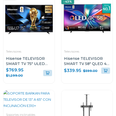
-43%
Televisores
Televisores
Hisense TELEVISOR
Hisense TELEVISOR
SMART TV 75" ULED
SMART TV 58" QLED 4K
MINILED 4K UHD
UHD VIDAA Q6QV
$769.95
$339.95
$599.00
GOOGLE TV U7ESG
$1,299.00
Soportes inclinables