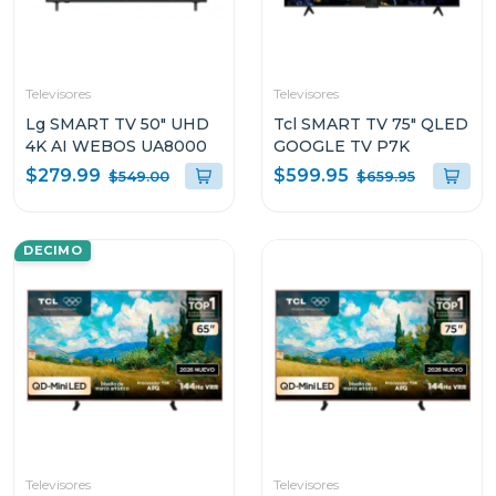
Televisores
Televisores
Lg SMART TV 50" UHD
Tcl SMART TV 75" QLED
4K AI WEBOS UA8000
GOOGLE TV P7K
$279.99
$599.95
$549.00
$659.95
DECIMO
Televisores
Televisores