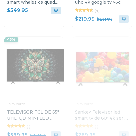
smart whales os quad
uhd 4k google tv v6c
core 65sl1
$349.95
(4)
$219.95
$261.74
-15%
Televisores
Televisores
TELEVISOR TCL DE 65"
Sankey Televisor led
UHD QD MINI LED
smart tv de 60" 4k serie
GOOGLE TV C6K
sdl7 whale os
(1)
(1)
$599.95
$269.95
$713.94