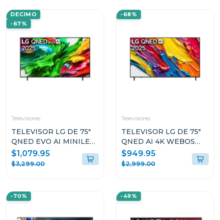
DECIMO
-68%
-67%
Televisores
Televisores
TELEVISOR LG DE 75"
TELEVISOR LG DE 75"
QNED EVO AI MINILED
QNED AI 4K WEBOS
4K WEBOS
75QNED82ASG
$1,079.95
$949.95
75QNED85ASG
$3,299.00
$2,999.00
-70%
-49%