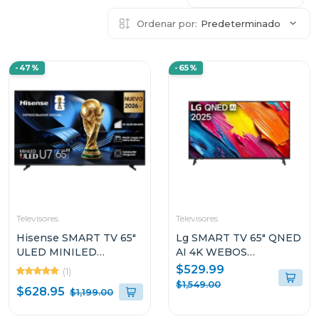
Ordenar por:
Predeterminado
-47%
-65%
Televisores
Televisores
Hisense SMART TV 65"
Lg SMART TV 65" QNED
ULED MINILED
AI 4K WEBOS
GOOGLETV U7ESG
65QNED73ASA
$529.99
(1)
$1,549.00
$628.95
$1,199.00