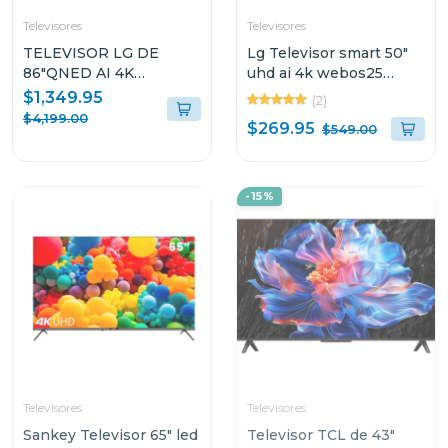
Televisores
Televisores
TELEVISOR LG DE
Lg Televisor smart 50"
86"QNED AI 4K
uhd ai 4k webos25
86QNED82ASG
alpha 7 50ua7300
$1,349.95
(2)
$4,199.00
$269.95
$549.00
-15%
Televisores
Televisores
Sankey Televisor 65" led
Televisor TCL de 43"