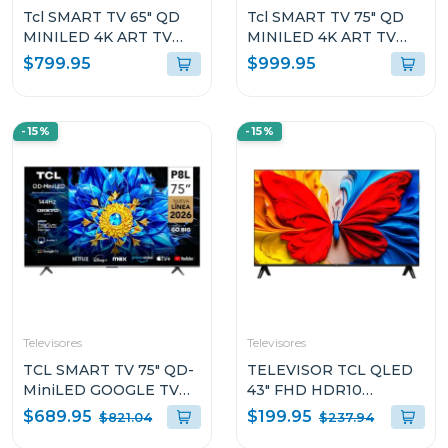
Tcl SMART TV 65" QD
Tcl SMART TV 75" QD
MINILED 4K ART TV
MINILED 4K ART TV
GOOGLE TV A400PRO
GOOGLE TV A400PRO
$799.95
$999.95
-15%
-15%
Televisores
Televisores
TCL SMART TV 75" QD-
TELEVISOR TCL QLED
MiniLED GOOGLE TV
43" FHD HDR10
P8L
QUANTUM DOT S5K
$689.95
$199.95
$821.04
$237.94
GOOGLE TV