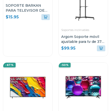
SOPORTE BARKAN
PARA TELEVISOR DE
13" A 65" CON
$15.95
INCLINACIÓN E310+
Soportes inclinables
Argom Soporte móvil
ajustable para tv de 37"
a 70" br8225
$99.95
-67%
-50%