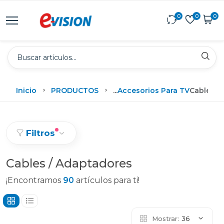
0
0
0
Inicio
PRODUCTOS
...
Accesorios Para TV
Cables /
Filtros
Cables / Adaptadores
¡Encontramos
90
artículos para ti!
Mostrar:
36