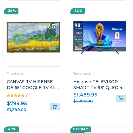
-38%
-32%
Televisores
Televisores
CANVAS TV HISENSE
Hisense TELEVISOR
DE 65" GOOGLE TV 4K
SMART TV 98" QLED 4K
UHD 65S7N
UHD GOOGLE TV Q6QG
$1,489.95
(1)
$2,199.00
$799.95
$1,299.00
-40%
DECIMO