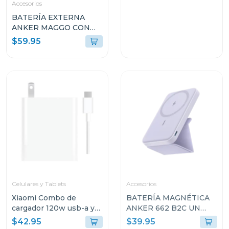
Accesorios
NEGRO B2697JZ1
BATERÍA EXTERNA
ANKER MAGGO CON
SMART DISPLAY 27W
$59.95
CARGA RÁPIDA 10K
MAH NEGRA A1654H11
Celulares y Tablets
Accesorios
Xiaomi Combo de
BATERÍA MAGNÉTICA
cargador 120w usb-a y
ANKER 662 B2C UN
cable de carga usb-c
VIOLETA A16140V1
$42.95
$39.95
mdy13