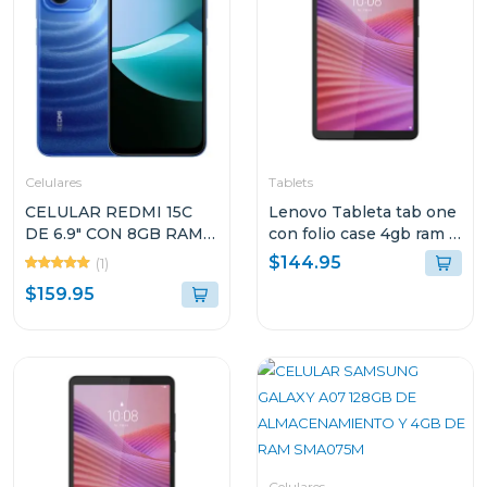
Celulares
Tablets
CELULAR REDMI 15C
Lenovo Tableta tab one
DE 6.9" CON 8GB RAM Y
con folio case 4gb ram y
256GB DE
128gb de
$144.95
(1)
ALMACENAMIENTO
almacenamiento lte gris
$159.95
COLOR AZUL LUNAR
10147 tb305xu
Celulares