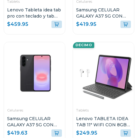
Tablets
Celulares
Lenovo Tableta idea tab
Samsung CELULAR
pro con teclado y tab
GALAXY A37 5G CON
pen plus + moto buds
8GB RAM Y 256GB
$459.95
$419.95
8gb de ram y 256 gb
ALMACENAMIENTO
VERDE OSCURO
A376BDG
DECIMO
Celulares
Tablets
Samsung CELULAR
Lenovo TABLETA IDEA
GALAXY A37 5G CON
TAB 11" WIFI CON 8GB
8GB RAM Y 256GB
RAM Y 128GB
$419.63
$249.95
ALMACENAMIENTO
ALMACENAMIENTO