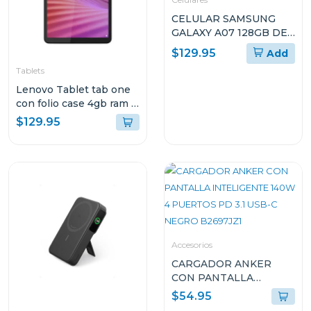
CELULAR SAMSUNG
GALAXY A07 128GB DE
ALMACENAMIENTO Y
$129.95
Add
4GB DE RAM SMA075M
Tablets
Lenovo Tablet tab one
con folio case 4gb ram y
128gb de
$129.95
almacenamiento wifi
gris 113 tb305fu
Accesorios
CARGADOR ANKER
CON PANTALLA
INTELIGENTE 140W 4
$54.95
PUERTOS PD 3.1 USB-C