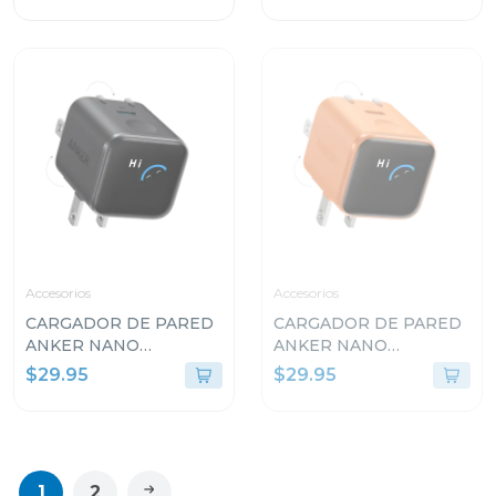
Accesorios
Accesorios
CARGADOR DE PARED
CARGADOR DE PARED
ANKER NANO
ANKER NANO
CHARGER 45W CON
CHARGER 45W CON
$29.95
$29.95
SMART DISPLAY USB-C
SMART DISPLAY USB-C
NEGRO A121DJ11
NARANJA A121DJO1
1
2