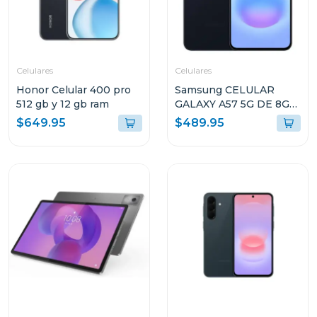
Celulares
Celulares
Honor Celular 400 pro
Samsung CELULAR
512 gb y 12 gb ram
GALAXY A57 5G DE 8GB
RAM Y 256GB
$649.95
$489.95
ALMACENAMIENTO
AZUL OSCURO
A576BDBLUE