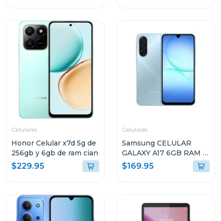
NEGRO A376BB
GRIS LUNAR CON
FOLIO TECLADO Y PEN
PLUS + AUDIFONOS
LENOVO E310
ZAFR0880PA TB336FU
Celulares
Celulares
Honor Celular x7d 5g de
Samsung CELULAR
256gb y 6gb de ram cian
GALAXY A17 6GB RAM Y
128GB
$229.95
$169.95
ALMACENAMIENTO
AZUL CLARO A175FLB