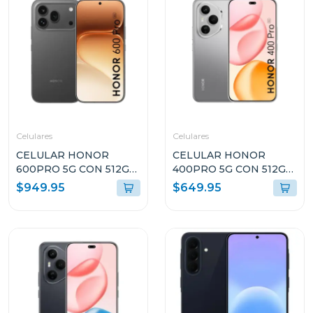
Celulares
Celulares
CELULAR HONOR
CELULAR HONOR
600PRO 5G CON 512GB
400PRO 5G CON 512GB
DE ALMACENAMIENTO
DE ALMACENAMIENTO
$949.95
$649.95
Y 12GB DE RAM COLOR
Y 12GB DE RAM GRIS
NEGRO VKPNX9BL
DNPNX9GR