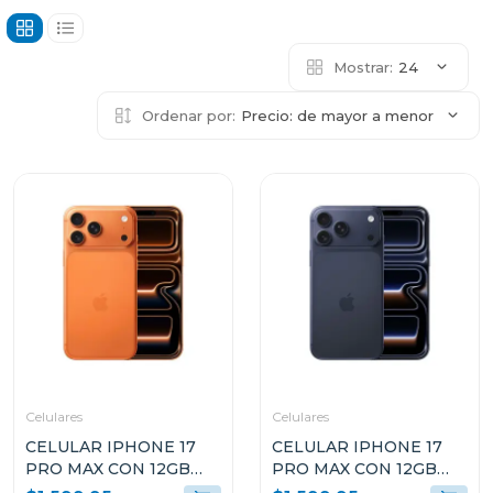
Mostrar:
24
Ordenar por:
Precio: de mayor a menor
Celulares
Celulares
CELULAR IPHONE 17
CELULAR IPHONE 17
PRO MAX CON 12GB
PRO MAX CON 12GB
RAM 256GB COSMIC
RAM 256GB AZUL