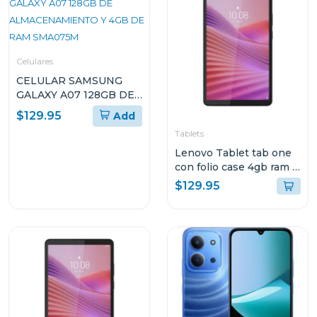
Celulares
CELULAR SAMSUNG
GALAXY A07 128GB DE
ALMACENAMIENTO Y
$129.95
Add
4GB DE RAM SMA075M
Tablets
Lenovo Tablet tab one
con folio case 4gb ram y
128gb de
$129.95
almacenamiento wifi
gris 113 tb305fu