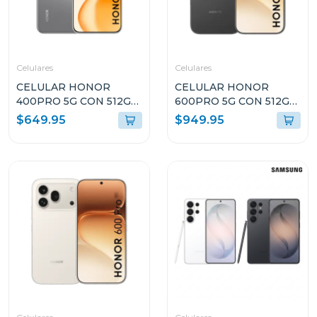
Celulares
Celulares
CELULAR HONOR
CELULAR HONOR
400PRO 5G CON 512GB
600PRO 5G CON 512GB
DE ALMACENAMIENTO
DE ALMACENAMIENTO
$649.95
$949.95
Y 12GB DE RAM GRIS
Y 12GB DE RAM COLOR
DNPNX9GR
NEGRO VKPNX9BL