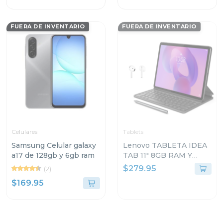
FUERA DE INVENTARIO
FUERA DE INVENTARIO
Celulares
Tablets
Samsung Celular galaxy
Lenovo TABLETA IDEA
a17 de 128gb y 6gb ram
TAB 11" 8GB RAM Y
128GB
$279.95
(2)
ALMACENAMIENTO
$169.95
GRIS LUNAR CON
TECLADO Y PEN PLUS
+ AUDIFONOS LENOVO
E310 FM0724 TB336ZU