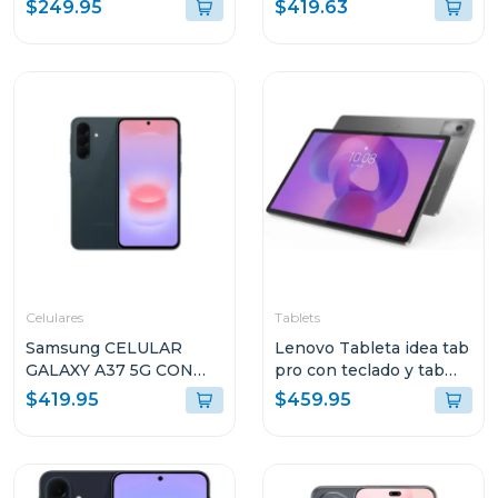
RAM Y 128GB
8GB RAM Y 256GB
$249.95
$419.63
ALMACENAMIENTO
ALMACENAMIENTO
GRIS LUNAR CON
NEGRO A376BB
FOLIO TECLADO Y PEN
PLUS + AUDIFONOS
LENOVO E310
ZAFR0880PA TB336FU
Celulares
Tablets
Samsung CELULAR
Lenovo Tableta idea tab
GALAXY A37 5G CON
pro con teclado y tab
8GB RAM Y 256GB
pen plus + moto buds
$419.95
$459.95
ALMACENAMIENTO
8gb de ram y 256 gb
VERDE OSCURO
A376BDG