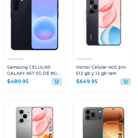
Celulares
Celulares
Samsung CELULAR
Honor Celular 400 pro
GALAXY A57 5G DE 8GB
512 gb y 12 gb ram
RAM Y 256GB
$489.95
$649.95
ALMACENAMIENTO
AZUL OSCURO
A576BDBLUE