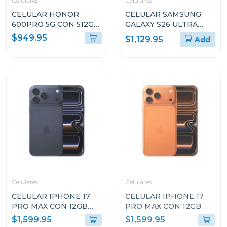
Celulares
Celulares
CELULAR HONOR
CELULAR SAMSUNG
600PRO 5G CON 512GB
GALAXY S26 ULTRA
DE ALMACENAMIENTO
CON 12GB DE RAM Y Y
$949.95
$1,129.95
Add
Y 12GB DE RAM COLOR
512GB DE
DORADO VKPNX9
ALMACENAMIENTO
Celulares
Celulares
CELULAR IPHONE 17
CELULAR IPHONE 17
PRO MAX CON 12GB
PRO MAX CON 12GB
RAM 256GB AZUL
RAM 256GB COSMIC
$1,599.95
$1,599.95
INTENSO MFYP4BEA
ORANGE MFYN4BEA