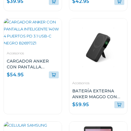
$39.95
$42.95
mdy13
Accesorios
CARGADOR ANKER
CON PANTALLA
INTELIGENTE 140W 4
$54.95
PUERTOS PD 3.1 USB-C
Accesorios
NEGRO B2697JZ1
BATERÍA EXTERNA
ANKER MAGGO CON
SMART DISPLAY 27W
$59.95
CARGA RÁPIDA 10K
MAH NEGRA A1654H11