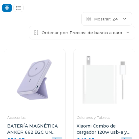
Mostrar:
24
Ordenar por:
Precios: de barato a caro
Accesorios
Celulares y Tablets
BATERÍA MAGNÉTICA
Xiaomi Combo de
ANKER 662 B2C UN
cargador 120w usb-a y
VIOLETA A16140V1
cable de carga usb-c