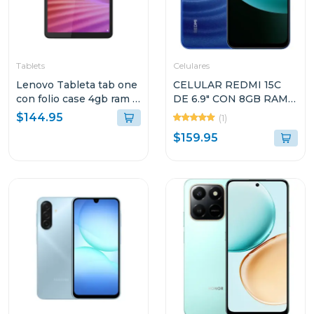
Tablets
Celulares
Lenovo Tableta tab one
CELULAR REDMI 15C
con folio case 4gb ram y
DE 6.9" CON 8GB RAM Y
128gb de
256GB DE
$144.95
(1)
almacenamiento lte gris
ALMACENAMIENTO
$159.95
10147 tb305xu
COLOR AZUL LUNAR