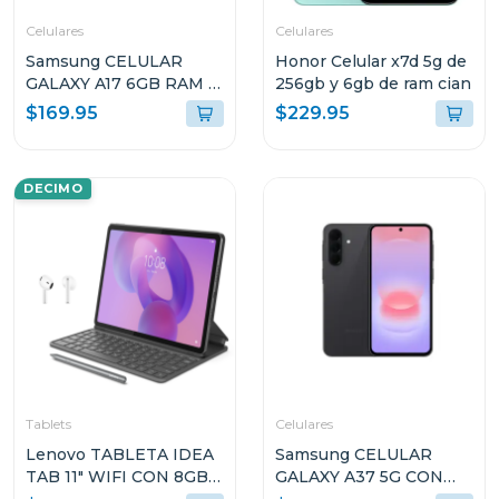
Celulares
Celulares
Samsung CELULAR
Honor Celular x7d 5g de
GALAXY A17 6GB RAM Y
256gb y 6gb de ram cian
128GB
$169.95
$229.95
ALMACENAMIENTO
AZUL CLARO A175FLB
DECIMO
Tablets
Celulares
Lenovo TABLETA IDEA
Samsung CELULAR
TAB 11" WIFI CON 8GB
GALAXY A37 5G CON