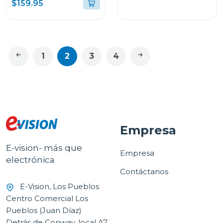
$159.95
COLOR AZUL LUNAR
AZUL CLARO A175FLB
1
2
3
4
Empresa
E-vision- más que
Empresa
electrónica
Contáctanos
E-Vision, Los Pueblos
Centro Comercial Los
Pueblos (Juan Díaz)
Detrás de Conway, local A7