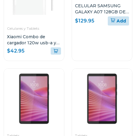
CELULAR SAMSUNG
GALAXY A07 128GB DE
ALMACENAMIENTO Y
$129.95
Add
4GB DE RAM SMA075M
Celulares y Tablets
Xiaomi Combo de
cargador 120w usb-a y
cable de carga usb-c
$42.95
mdy13
Tablets
Tablets