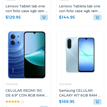
Lenovo Tablet tab one
Lenovo Tableta tab one
con folio case 4gb ram y
con folio case 4gb ram y
128gb de
128gb de
$129.95
$144.95
almacenamiento wifi
almacenamiento lte gris
gris 113 tb305fu
10147 tb305xu
Celulares
Celulares
CELULAR REDMI 15C
Samsung CELULAR
DE 6.9" CON 8GB RAM Y
GALAXY A17 6GB RAM Y
256GB DE
128GB
$169.95
(1)
ALMACENAMIENTO
ALMACENAMIENTO