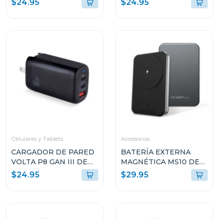
$24.95
$24.95
ALUMINIO ARGPB1160
ALUMINIO ROSA
ARGPB1160
Celulares y Tablets
Accesorios
CARGADOR DE PARED
BATERÍA EXTERNA
VOLTA P8 GAN III DE
MAGNÉTICA MS10 DE
65W CON DOBLE
1000MAH DE
$24.95
$29.95
PUERTO USB-C Y
ALUMINIO ARGPB1162
ENCHUFLE PLEGABLE
ARGAC0126