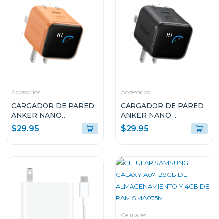
Accesorios
Accesorios
CARGADOR DE PARED
CARGADOR DE PARED
ANKER NANO
ANKER NANO
CHARGER 45W CON
CHARGER 45W CON
$29.95
$29.95
SMART DISPLAY USB-C
SMART DISPLAY USB-C
NARANJA A121DJO1
NEGRO A121DJ11
Celulares