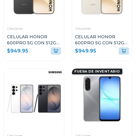
Celulares
Celulares
CELULAR HONOR
CELULAR HONOR
600PRO 5G CON 512GB
600PRO 5G CON 512GB
DE ALMACENAMIENTO
DE ALMACENAMIENTO
$949.95
$949.95
Y 12GB DE RAM COLOR
Y 12GB DE RAM COLOR
NEGRO VKPNX9BL
DORADO VKPNX9
FUERA DE INVENTARIO
Celulares
Celulares