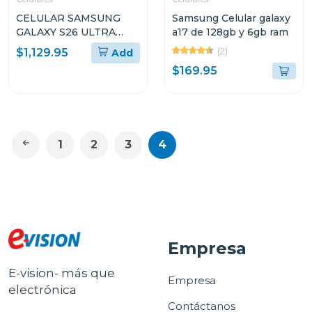
CELULAR SAMSUNG
Samsung Celular galaxy
GALAXY S26 ULTRA
a17 de 128gb y 6gb ram
CON 12GB DE RAM Y Y
(2)
$1,129.95
Add
512GB DE
$169.95
ALMACENAMIENTO
1
2
3
4
Empresa
E-vision- más que
Empresa
electrónica
Contáctanos