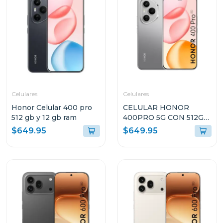
Celulares
Celulares
Honor Celular 400 pro
CELULAR HONOR
512 gb y 12 gb ram
400PRO 5G CON 512GB
DE ALMACENAMIENTO
$649.95
$649.95
Y 12GB DE RAM GRIS
DNPNX9GR