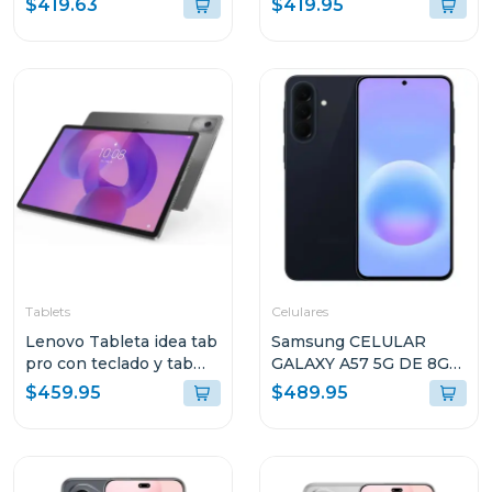
$419.63
$419.95
ALMACENAMIENTO
ALMACENAMIENTO
NEGRO A376BB
VERDE OSCURO
A376BDG
Tablets
Celulares
Lenovo Tableta idea tab
Samsung CELULAR
pro con teclado y tab
GALAXY A57 5G DE 8GB
pen plus + moto buds
RAM Y 256GB
$459.95
$489.95
8gb de ram y 256 gb
ALMACENAMIENTO
AZUL OSCURO
A576BDBLUE