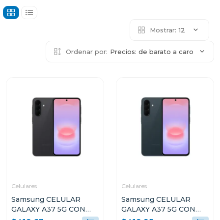
Mostrar:
12
Ordenar por:
Precios: de barato a caro
Celulares
Celulares
Samsung CELULAR
Samsung CELULAR
GALAXY A37 5G CON
GALAXY A37 5G CON
8GB RAM Y 256GB
8GB RAM Y 256GB