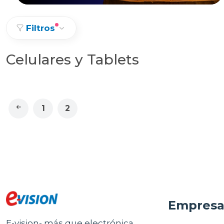
Filtros
Celulares y Tablets
1
2
Empres
E-vision- más que electrónica