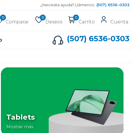
¿Necesita ayuda? Llámenos:
(507) 6536-0303
0
0
0
Comparar
Deseos
Carrito
Cuenta
(507) 6536-0303
o
Tablets
Mostrar más