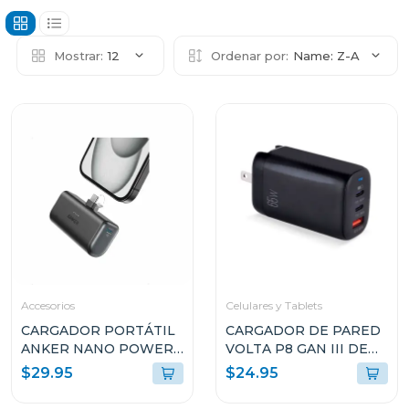
Mostrar:
12
Ordenar por:
Name: Z-A
Accesorios
Celulares y Tablets
CARGADOR PORTÁTIL
CARGADOR DE PARED
ANKER NANO POWER
VOLTA P8 GAN III DE
BANK 22.5W USB-C
65W CON DOBLE
$29.95
$24.95
A1653H11
PUERTO USB-C Y
ENCHUFLE PLEGABLE