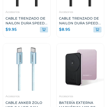
Accesorios
Accesorios
CABLE TRENZADO DE
CABLE TRENZADO DE
NAILON DURA SPEED
NAILON DURA SPEED
DE 240W TIPO-C A
DE 100W TIPO C EN
$9.95
$8.95
TIPO-C PARA CARGA Y
AMBOS LADOS DE 3M
SINCRONIZACIÓN
ARGCB0050BK
ULTRA RÁPIDA DE 1.8M
ARGCB0073
Accesorios
Accesorios
CABLE ANKER ZOLO
BATERÍA EXTERNA