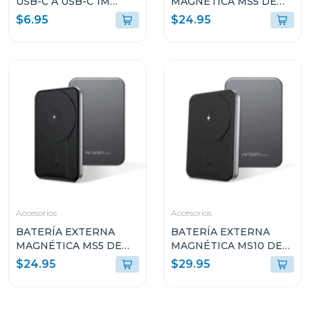
USB-C A USB-C 1M
MAGNÉTICA MS5 DE
240W AZUL A8060H31
5000MAH DE
$6.95
$24.95
ALUMINIO ROSA
ARGPB1160
Accesorios
Accesorios
BATERÍA EXTERNA
BATERÍA EXTERNA
MAGNÉTICA MS5 DE
MAGNÉTICA MS10 DE
5000MAH DE
1000MAH DE
$24.95
$29.95
ALUMINIO ARGPB1160
ALUMINIO ARGPB1162