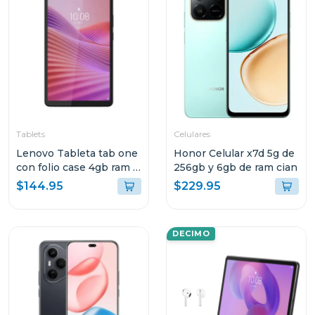
Tablets
Celulares
Lenovo Tableta tab one
Honor Celular x7d 5g de
con folio case 4gb ram y
256gb y 6gb de ram cian
128gb de
$144.95
$229.95
almacenamiento lte gris
10147 tb305xu
DECIMO