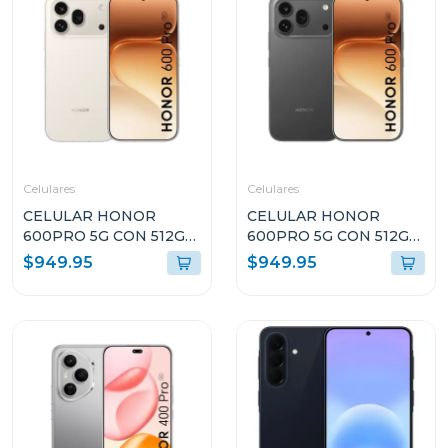
Celulares
Celulares
CELULAR HONOR
CELULAR HONOR
600PRO 5G CON 512GB
600PRO 5G CON 512GB
DE ALMACENAMIENTO
DE ALMACENAMIENTO
$949.95
$949.95
Y 12GB DE RAM COLOR
Y 12GB DE RAM COLOR
DORADO VKPNX9
NEGRO VKPNX9BL