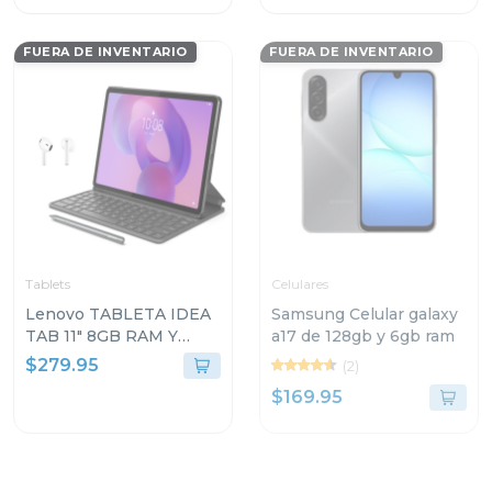
FUERA DE INVENTARIO
FUERA DE INVENTARIO
Tablets
Celulares
Lenovo TABLETA IDEA
Samsung Celular galaxy
TAB 11" 8GB RAM Y
a17 de 128gb y 6gb ram
128GB
$279.95
(2)
ALMACENAMIENTO
$169.95
GRIS LUNAR CON
TECLADO Y PEN PLUS
+ AUDIFONOS LENOVO
E310 FM0724 TB336ZU