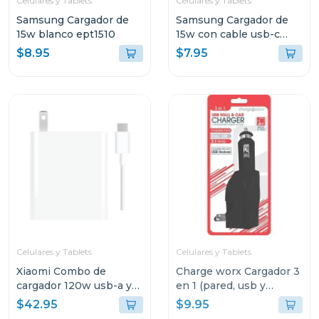
Celulares y Tablets
Celulares y Tablets
Samsung Cargador de
Samsung Cargador de
15w blanco ept1510
15w con cable usb-c
color negro ept1510
$8.95
$7.95
Celulares y Tablets
Celulares y Tablets
Xiaomi Combo de
Charge worx Cargador 3
cargador 120w usb-a y
en 1 (pared, usb y
cable de carga usb-c
cargador de coche)
$42.95
$9.95
mdy13
cx3025