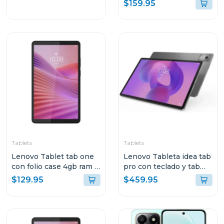
$159.95
VERDE OSCURO
COLOR AZUL LUNAR
A376BDG
Tablets
Tablets
Lenovo Tablet tab one
Lenovo Tableta idea tab
con folio case 4gb ram y
pro con teclado y tab
128gb de
pen plus + moto buds
$129.95
$459.95
almacenamiento wifi
8gb de ram y 256 gb
gris 113 tb305fu