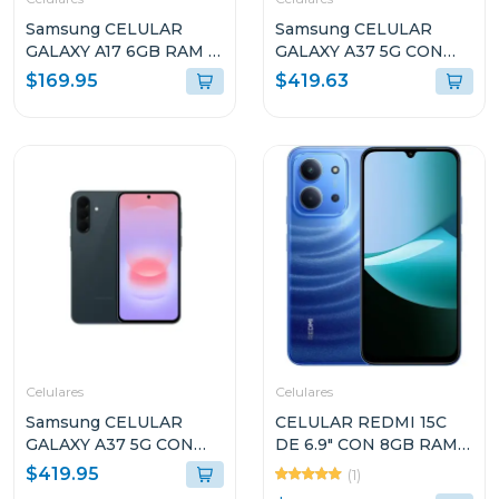
Samsung CELULAR
Samsung CELULAR
GALAXY A17 6GB RAM Y
GALAXY A37 5G CON
128GB
8GB RAM Y 256GB
$169.95
$419.63
ALMACENAMIENTO
ALMACENAMIENTO
AZUL CLARO A175FLB
NEGRO A376BB
Celulares
Celulares
Samsung CELULAR
CELULAR REDMI 15C
GALAXY A37 5G CON
DE 6.9" CON 8GB RAM Y
8GB RAM Y 256GB
256GB DE
$419.95
(1)
ALMACENAMIENTO
ALMACENAMIENTO