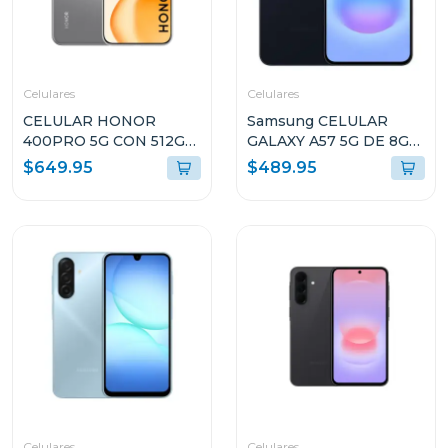
Celulares
Celulares
CELULAR HONOR
Samsung CELULAR
400PRO 5G CON 512GB
GALAXY A57 5G DE 8GB
DE ALMACENAMIENTO
RAM Y 256GB
$649.95
$489.95
Y 12GB DE RAM GRIS
ALMACENAMIENTO
DNPNX9GR
AZUL OSCURO
A576BDBLUE
Celulares
Celulares