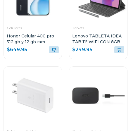
Celulares
Tablets
Honor Celular 400 pro
Lenovo TABLETA IDEA
512 gb y 12 gb ram
TAB 11" WIFI CON 8GB
RAM Y 128GB
$649.95
$249.95
ALMACENAMIENTO
GRIS LUNAR CON
FOLIO TECLADO Y PEN
PLUS + AUDIFONOS
LENOVO E310
ZAFR0880PA TB336FU