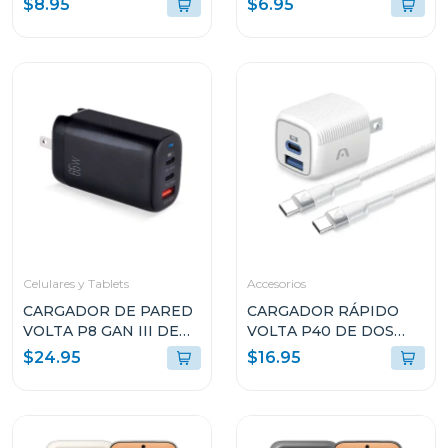
$8.95
$6.95
AMBOS LADOS DE 3M
AMBOS LADOS DE 1.8M
ARGCB0050BK
BLANCO ARGCB0047
Celulares y Tablets
Accesorios
CARGADOR DE PARED
CARGADOR RÁPIDO
VOLTA P8 GAN III DE
VOLTA P40 DE DOS
65W CON DOBLE
PUERTOS CON CABLE
$24.95
$16.95
PUERTO USB-C Y
USB TIPO C
ENCHUFLE PLEGABLE
ARGAC0155WT
ARGAC0126