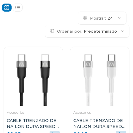
Mostrar:
24
Ordenar por:
Predeterminado
Accesorios
Accesorios
CABLE TRENZADO DE
CABLE TRENZADO DE
NAILON DURA SPEED
NAILON DURA SPEED
DE 100W TIPO C EN
DE 65W TIPO C EN