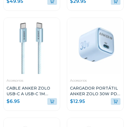
$49.95
$29.95
A1638H11
A1653H11
Accesorios
Accesorios
CABLE ANKER ZOLO
CARGADOR PORTÁTIL
USB-C A USB-C 1M
ANKER ZOLO 30W PD
240W AZUL A8060H31
3.0 CELESTE A2698J31
$6.95
$12.95