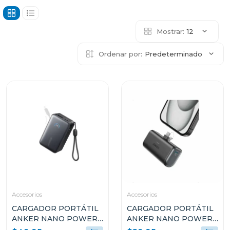
Mostrar:
12
Ordenar por:
Predeterminado
Accesorios
Accesorios
CARGADOR PORTÁTIL
CARGADOR PORTÁTIL
ANKER NANO POWER
ANKER NANO POWER
BANK 45W 10k USB-C
BANK 22.5W USB-C