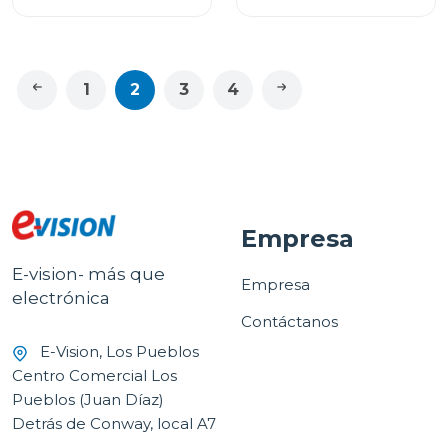
SINCRONIZACIÓN
ULTRA RÁPIDA DE 1.8M
ARGCB0073
1
2
3
4
Empresa
E-vision- más que
Empresa
electrónica
Contáctanos
E-Vision, Los Pueblos
Centro Comercial Los
Pueblos (Juan Díaz)
Detrás de Conway, local A7