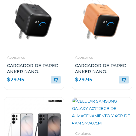
Accesorios
Accesorios
CARGADOR DE PARED
CARGADOR DE PARED
ANKER NANO
ANKER NANO
CHARGER 45W CON
CHARGER 45W CON
$29.95
$29.95
SMART DISPLAY USB-C
SMART DISPLAY USB-C
NEGRO A121DJ11
NARANJA A121DJO1
Celulares