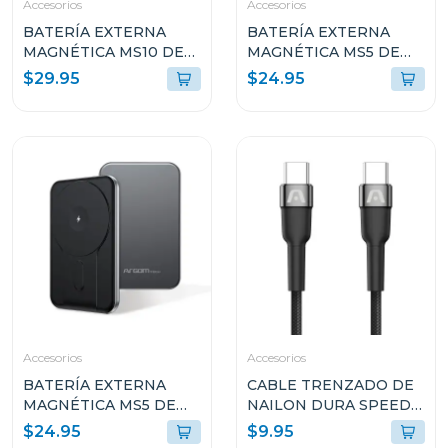
Accesorios
Accesorios
BATERÍA EXTERNA
BATERÍA EXTERNA
MAGNÉTICA MS10 DE
MAGNÉTICA MS5 DE
1000MAH DE
5000MAH DE
$29.95
$24.95
ALUMINIO ARGPB1162
ALUMINIO ROSA
ARGPB1160
Accesorios
Accesorios
BATERÍA EXTERNA
CABLE TRENZADO DE
MAGNÉTICA MS5 DE
NAILON DURA SPEED
5000MAH DE
DE 240W TIPO-C A
$24.95
$9.95
ALUMINIO ARGPB1160
TIPO-C PARA CARGA Y