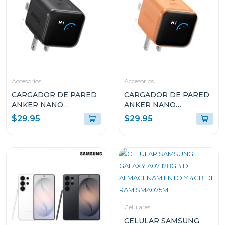
Accesorios
Accesorios
CARGADOR DE PARED
CARGADOR DE PARED
ANKER NANO
ANKER NANO
CHARGER 45W CON
CHARGER 45W CON
$29.95
$29.95
SMART DISPLAY USB-C
SMART DISPLAY USB-C
NEGRO A121DJ11
NARANJA A121DJO1
Celulares
CELULAR SAMSUNG