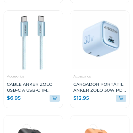
Accesorios
Accesorios
CABLE ANKER ZOLO
CARGADOR PORTÁTIL
USB-C A USB-C 1M
ANKER ZOLO 30W PD
240W AZUL A8060H31
3.0 CELESTE A2698J31
$6.95
$12.95