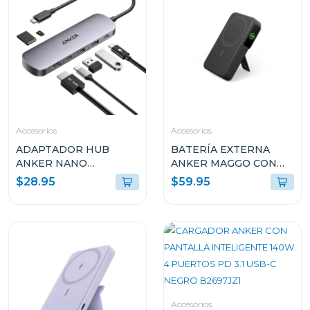
Accesorios
Accesorios
ADAPTADOR HUB
BATERÍA EXTERNA
ANKER NANO
ANKER MAGGO CON
MULTIPUERTO USB 7-
SMART DISPLAY 27W
$28.95
$59.95
EN-1 CON 4K Y HDMI
CARGA RÁPIDA 10K
100W A83D2HA1
MAH NEGRA A1654H11
Accesorios