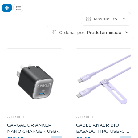
Mostrar:
36
Ordenar por:
Predeterminado
Accesorios
Accesorios
CARGADOR ANKER
CABLE ANKER BIO
NANO CHARGER USB-C
BASADO TIPO USB-C A
30W NEGRO A2147J11
USB-C 3FT DE CARGA