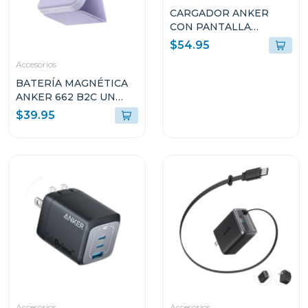
CARGADOR ANKER
CON PANTALLA
INTELIGENTE 140W 4
$54.95
PUERTOS PD 3.1 USB-C
Accesorios
NEGRO B2697JZ1
BATERÍA MAGNÉTICA
ANKER 662 B2C UN
VIOLETA A16140V1
$39.95
Accesorios
Accesorios