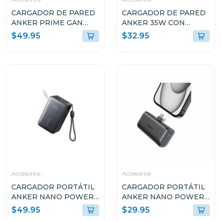
CARGADOR DE PARED
CARGADOR DE PARED
ANKER PRIME GAN
ANKER 35W CON
67W CON 3 PUERTOS
CABLE USB-C
$49.95
$32.95
USB-C NEGRO A2669113
RETRÁCTIL A2658J11
Accesorios
Accesorios
CARGADOR PORTÁTIL
CARGADOR PORTÁTIL
ANKER NANO POWER
ANKER NANO POWER
BANK 45W 10k USB-C
BANK 22.5W USB-C
$49.95
$29.95
A1638H11
A1653H11