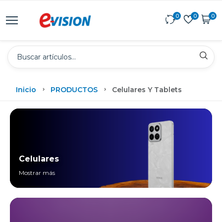
0
0
0
Inicio
PRODUCTOS
Celulares Y Tablets
Celulares
Mostrar más