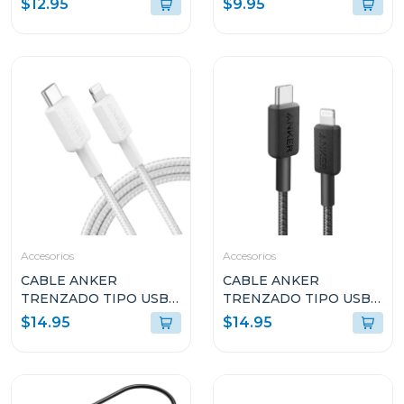
$12.95
$9.95
RÁPIDA VIOLETA
A80F1HV1
Accesorios
Accesorios
CABLE ANKER
CABLE ANKER
TRENZADO TIPO USB-
TRENZADO TIPO USB-
C A LIGHTNING 6FT DE
C A LIGHTNING 6FT DE
$14.95
$14.95
CARGA RÁPIDA
CARGA RÁPIDA NEGRO
BLANCO A81B6H21
A81B6H11