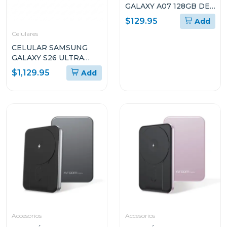
GALAXY A07 128GB DE
ALMACENAMIENTO Y
$129.95
Add
4GB DE RAM SMA075M
Celulares
CELULAR SAMSUNG
GALAXY S26 ULTRA
CON 12GB DE RAM Y Y
$1,129.95
Add
512GB DE
ALMACENAMIENTO
Accesorios
Accesorios