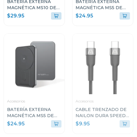
BATERÍA EXTERNA
BATERÍA EXTERNA
MAGNÉTICA MS10 DE
MAGNÉTICA MS5 DE
1000MAH DE
5000MAH DE
$29.95
$24.95
ALUMINIO ARGPB1162
ALUMINIO ROSA
ARGPB1160
Accesorios
Accesorios
BATERÍA EXTERNA
CABLE TRENZADO DE
MAGNÉTICA MS5 DE
NAILON DURA SPEED
5000MAH DE
DE 240W TIPO-C A
$24.95
$9.95
ALUMINIO ARGPB1160
TIPO-C PARA CARGA Y
SINCRONIZACIÓN