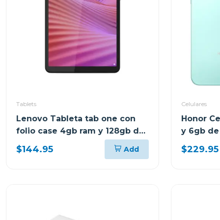
Tablets
Celulares
Lenovo Tableta tab one con
Honor Ce
folio case 4gb ram y 128gb de
y 6gb de
almacenamiento lte gris 10147
$144.95
$229.95
Add
tb305xu