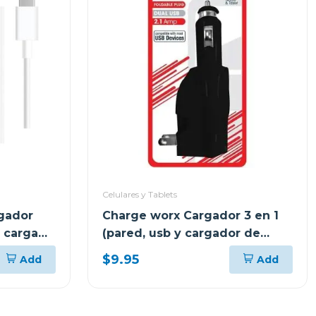
Celulares y Tablets
gador
Charge worx Cargador 3 en 1
 carga
(pared, usb y cargador de
coche) cx3025
$9.95
Add
Add