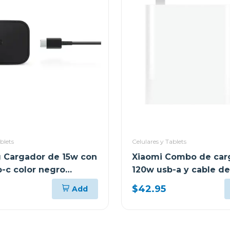
blets
Celulares y Tablets
 Cargador de 15w con
Xiaomi Combo de car
b-c color negro
120w usb-a y cable de
usb-c mdy13
$42.95
Add