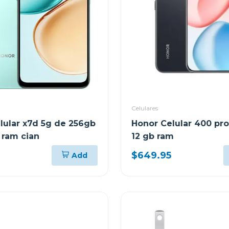
Celulares
lular x7d 5g de 256gb
Honor Celular 400 pro
 ram cian
12 gb ram
$649.95
Add