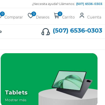
¿Necesita ayuda? Llámenos:
(507) 6536-0303
0
0
0
Comparar
Deseos
Carrito
Cuenta
(507) 6536-0303
o
Tablets
Mostrar más