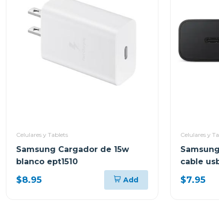
Celulares y Tablets
Celulares y Ta
Samsung Cargador de 15w
Samsung
blanco ept1510
cable us
ept1510
$8.95
$7.95
Add