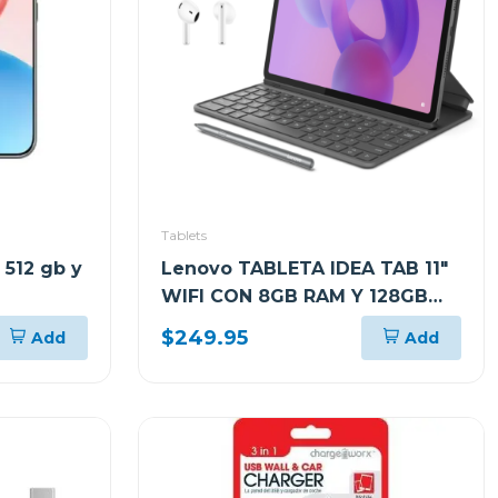
Tablets
 512 gb y
Lenovo TABLETA IDEA TAB 11"
WIFI CON 8GB RAM Y 128GB
ALMACENAMIENTO GRIS LUNAR
$249.95
Add
Add
CON FOLIO TECLADO Y PEN
PLUS + AUDIFONOS LENOVO
E310 ZAFR0880PA TB336FU