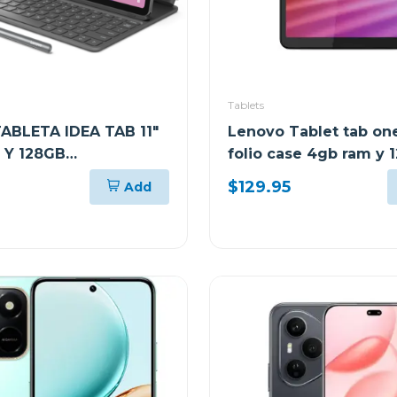
Tablets
ABLETA IDEA TAB 11"
Lenovo Tablet tab on
 Y 128GB
folio case 4gb ram y 
AMIENTO GRIS LUNAR
almacenamiento wifi g
$129.95
Add
LADO Y PEN PLUS +
tb305fu
OS LENOVO E310
TB336ZU