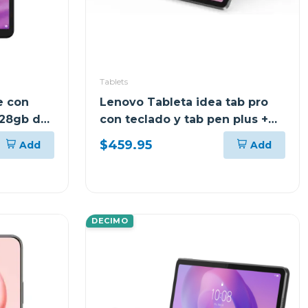
Tablets
e con
Lenovo Tableta idea tab pro
128gb de
con teclado y tab pen plus +
ris 113
moto buds 8gb de ram y 256
$459.95
Add
Add
gb
DECIMO