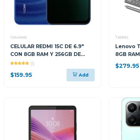
Celulares
Tablets
CELULAR REDMI 15C DE 6.9"
Lenovo T
CON 8GB RAM Y 256GB DE
8GB RAM
ALMACENAMIENTO COLOR
ALMACEN
(1)
$279.95
AZUL LUNAR
CON TEC
$159.95
Add
AUDIFON
FM0724 