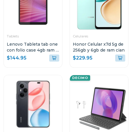
Tablets
Celulares
Lenovo Tableta tab one
Honor Celular x7d 5g de
con folio case 4gb ram y
256gb y 6gb de ram cian
128gb de
$144.95
$229.95
almacenamiento lte gris
10147 tb305xu
DECIMO