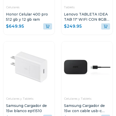
Celulares
Tablets
Honor Celular 400 pro
Lenovo TABLETA IDEA
512 gb y 12 gb ram
TAB 11" WIFI CON 8GB
RAM Y 128GB
$649.95
$249.95
ALMACENAMIENTO
GRIS LUNAR CON
FOLIO TECLADO Y PEN
PLUS + AUDIFONOS
LENOVO E310
ZAFR0880PA TB336FU
Celulares y Tablets
Celulares y Tablets
Samsung Cargador de
Samsung Cargador de
15w blanco ept1510
15w con cable usb-c