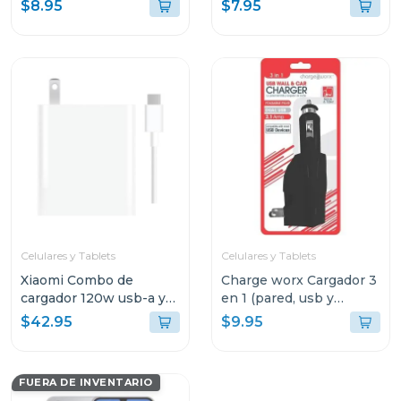
color negro ept1510
$8.95
$7.95
Celulares y Tablets
Celulares y Tablets
Xiaomi Combo de
Charge worx Cargador 3
cargador 120w usb-a y
en 1 (pared, usb y
cable de carga usb-c
cargador de coche)
$42.95
$9.95
mdy13
cx3025
FUERA DE INVENTARIO