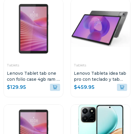
E310 FM0724 TB336ZU
Tablets
Tablets
Lenovo Tablet tab one
Lenovo Tableta idea tab
con folio case 4gb ram y
pro con teclado y tab
128gb de
pen plus + moto buds
$129.95
$459.95
almacenamiento wifi
8gb de ram y 256 gb
gris 113 tb305fu