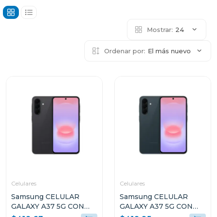
Mostrar:
24
Ordenar por:
El más nuevo
Celulares
Celulares
Samsung CELULAR
Samsung CELULAR
GALAXY A37 5G CON
GALAXY A37 5G CON
8GB RAM Y 256GB
8GB RAM Y 256GB