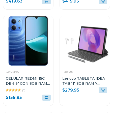
$419.63
$419.95
ALMACENAMIENTO
ALMACENAMIENTO
NEGRO A376BB
VERDE OSCURO
A376BDG
Celulares
Tablets
CELULAR REDMI 15C
Lenovo TABLETA IDEA
DE 6.9" CON 8GB RAM Y
TAB 11" 8GB RAM Y
256GB DE
128GB
$279.95
(1)
ALMACENAMIENTO
ALMACENAMIENTO
$159.95
COLOR AZUL LUNAR
GRIS LUNAR CON
TECLADO Y PEN PLUS
+ AUDIFONOS LENOVO