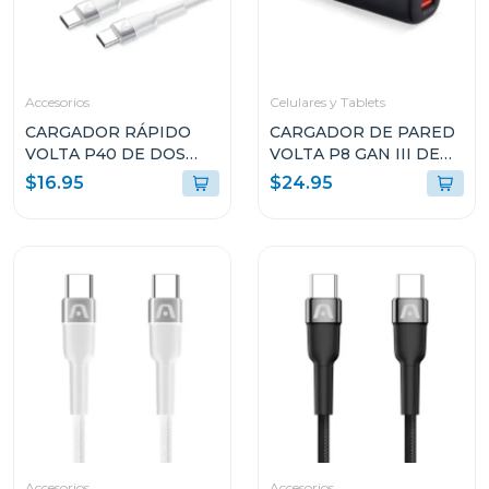
Accesorios
Celulares y Tablets
CARGADOR RÁPIDO
CARGADOR DE PARED
VOLTA P40 DE DOS
VOLTA P8 GAN III DE
PUERTOS CON CABLE
65W CON DOBLE
$16.95
$24.95
USB TIPO C
PUERTO USB-C Y
ARGAC0155WT
ENCHUFLE PLEGABLE
ARGAC0126
Accesorios
Accesorios