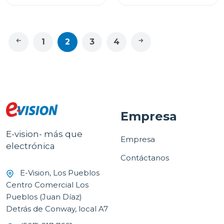
SINCRONIZACIÓN
ULTRA RÁPIDA DE 1.8M
ARGCB0073
1
2
3
4
Empresa
E-vision- más que
Empresa
electrónica
Contáctanos
E-Vision, Los Pueblos
Centro Comercial Los
Pueblos (Juan Díaz)
Detrás de Conway, local A7