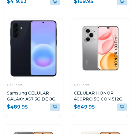
$419.63
$169.95
ALMACENAMIENTO
ALMACENAMIENTO
NEGRO A376BB
AZUL CLARO A175FLB
Celulares
Celulares
Samsung CELULAR
CELULAR HONOR
GALAXY A57 5G DE 8GB
400PRO 5G CON 512GB
RAM Y 256GB
DE ALMACENAMIENTO
$489.95
$649.95
ALMACENAMIENTO
Y 12GB DE RAM GRIS
AZUL OSCURO
DNPNX9GR
A576BDBLUE