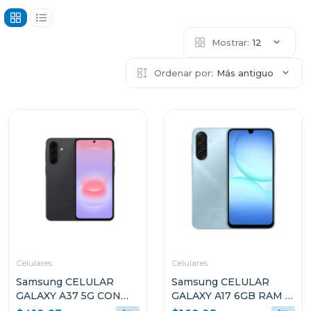
Mostrar:
12
Ordenar por:
Más antiguo
Celulares
Celulares
Samsung CELULAR
Samsung CELULAR
GALAXY A37 5G CON
GALAXY A17 6GB RAM Y
8GB RAM Y 256GB
128GB