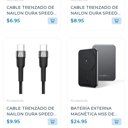
CABLE TRENZADO DE
CABLE TRENZADO DE
NAILON DURA SPEED
NAILON DURA SPEED
DE 65W TIPO C EN
DE 100W TIPO C EN
$6.95
$8.95
AMBOS LADOS DE 1.8M
AMBOS LADOS DE 3M
BLANCO ARGCB0047
ARGCB0050BK
Accesorios
Accesorios
CABLE TRENZADO DE
BATERÍA EXTERNA
NAILON DURA SPEED
MAGNÉTICA MS5 DE
DE 240W TIPO-C A
5000MAH DE
$9.95
$24.95
TIPO-C PARA CARGA Y
ALUMINIO ARGPB1160