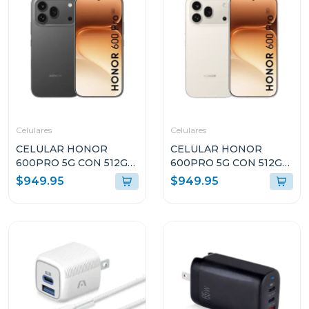
Celulares
Celulares
CELULAR HONOR
CELULAR HONOR
600PRO 5G CON 512GB
600PRO 5G CON 512GB
DE ALMACENAMIENTO
DE ALMACENAMIENTO
$949.95
$949.95
Y 12GB DE RAM COLOR
Y 12GB DE RAM COLOR
NEGRO VKPNX9BL
DORADO VKPNX9