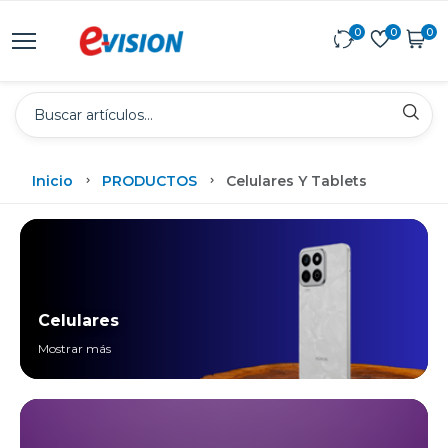
0
0
0
Inicio
PRODUCTOS
Celulares Y Tablets
Celulares
Mostrar más