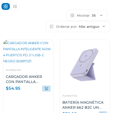
Mostrar:
36
Ordenar por:
Más antiguo
Accesorios
CARGADOR ANKER
CON PANTALLA
INTELIGENTE 140W 4
$54.95
PUERTOS PD 3.1 USB-C
Accesorios
NEGRO B2697JZ1
BATERÍA MAGNÉTICA
ANKER 662 B2C UN
VIOLETA A16140V1