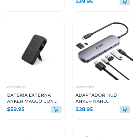
$39.95
Accesorios
Accesorios
BATERÍA EXTERNA
ADAPTADOR HUB
ANKER MAGGO CON
ANKER NANO
SMART DISPLAY 27W
MULTIPUERTO USB 7-
$59.95
$28.95
CARGA RÁPIDA 10K
EN-1 CON 4K Y HDMI
MAH NEGRA A1654H11
100W A83D2HA1