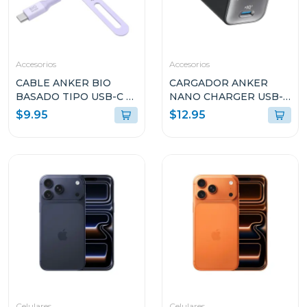
Accesorios
Accesorios
CABLE ANKER BIO
CARGADOR ANKER
BASADO TIPO USB-C A
NANO CHARGER USB-C
USB-C 3FT DE CARGA
30W NEGRO A2147J11
$9.95
$12.95
RÁPIDA VIOLETA
A80F1HV1
Celulares
Celulares