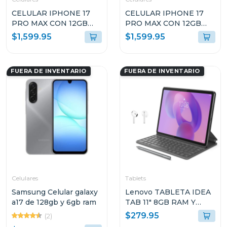
CELULAR IPHONE 17
CELULAR IPHONE 17
PRO MAX CON 12GB
PRO MAX CON 12GB
RAM 256GB AZUL
RAM 256GB COSMIC
$1,599.95
$1,599.95
INTENSO MFYP4BEA
ORANGE MFYN4BEA
FUERA DE INVENTARIO
FUERA DE INVENTARIO
Celulares
Tablets
Samsung Celular galaxy
Lenovo TABLETA IDEA
a17 de 128gb y 6gb ram
TAB 11" 8GB RAM Y
128GB
$279.95
(2)
ALMACENAMIENTO