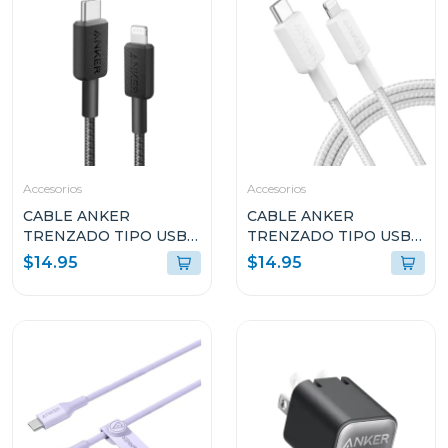
Accesorios
Accesorios
CABLE ANKER
CABLE ANKER
TRENZADO TIPO USB-
TRENZADO TIPO USB-
C A LIGHTNING 6FT DE
C A LIGHTNING 6FT DE
$14.95
$14.95
CARGA RÁPIDA NEGRO
CARGA RÁPIDA
A81B6H11
BLANCO A81B6H21