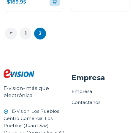
$169.95
GRIS LUNAR CON
TECLADO Y PEN PLUS
+ AUDIFONOS LENOVO
E310 FM0724 TB336ZU
1
2
Empresa
E-vision- más que
Empresa
electrónica
Contáctanos
E-Vision, Los Pueblos
Centro Comercial Los
Pueblos (Juan Díaz)
Detrás de Conway, local A7