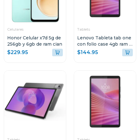
Celulares
Tablets
Honor Celular x7d 5g de
Lenovo Tableta tab one
256gb y 6gb de ram cian
con folio case 4gb ram y
128gb de
$229.95
$144.95
almacenamiento lte gris
10147 tb305xu
Tablets
Tablets