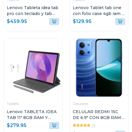
Lenovo Tableta idea tab
Lenovo Tablet tab one
pro con teclado y tab
con folio case 4gb ram y
pen plus + moto buds
128gb de
$459.95
$129.95
8gb de ram y 256 gb
almacenamiento wifi
gris 113 tb305fu
Tablets
Celulares
Lenovo TABLETA IDEA
CELULAR REDMI 15C
TAB 11" 8GB RAM Y
DE 6.9" CON 8GB RAM Y
128GB
256GB DE
$279.95
(1)
ALMACENAMIENTO
ALMACENAMIENTO