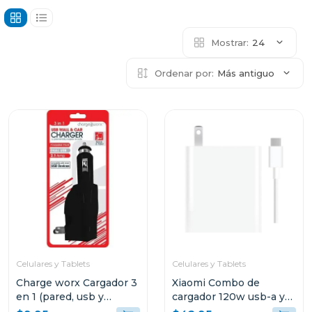
Mostrar:
24
Ordenar por:
Más antiguo
Celulares y Tablets
Celulares y Tablets
Charge worx Cargador 3
Xiaomi Combo de
en 1 (pared, usb y
cargador 120w usb-a y
cargador de coche)
cable de carga usb-c