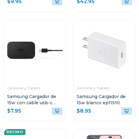
$9.95
$42.95
cx3025
mdy13
Celulares y Tablets
Celulares y Tablets
Samsung Cargador de
Samsung Cargador de
15w con cable usb-c
15w blanco ept1510
color negro ept1510
$7.95
$8.95
DECIMO