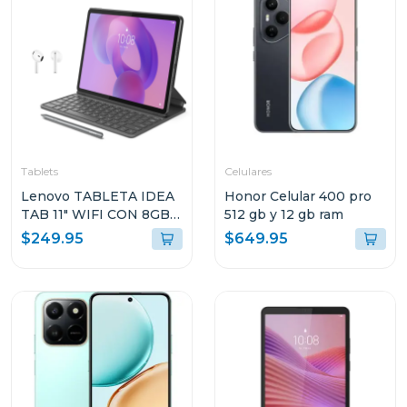
Tablets
Celulares
Lenovo TABLETA IDEA
Honor Celular 400 pro
TAB 11" WIFI CON 8GB
512 gb y 12 gb ram
RAM Y 128GB
$249.95
$649.95
ALMACENAMIENTO
GRIS LUNAR CON
FOLIO TECLADO Y PEN
PLUS + AUDIFONOS
LENOVO E310
ZAFR0880PA TB336FU