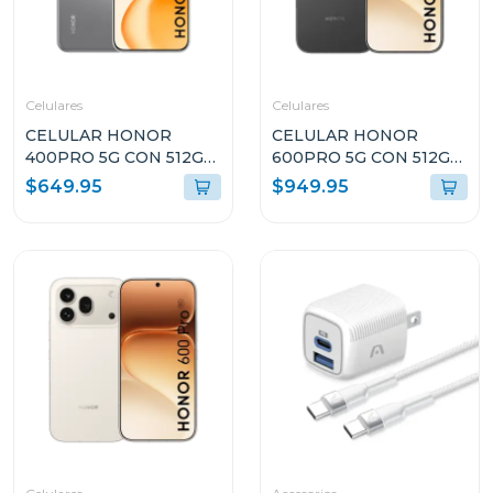
Celulares
Celulares
CELULAR HONOR
CELULAR HONOR
400PRO 5G CON 512GB
600PRO 5G CON 512GB
DE ALMACENAMIENTO
DE ALMACENAMIENTO
$649.95
$949.95
Y 12GB DE RAM GRIS
Y 12GB DE RAM COLOR
DNPNX9GR
NEGRO VKPNX9BL