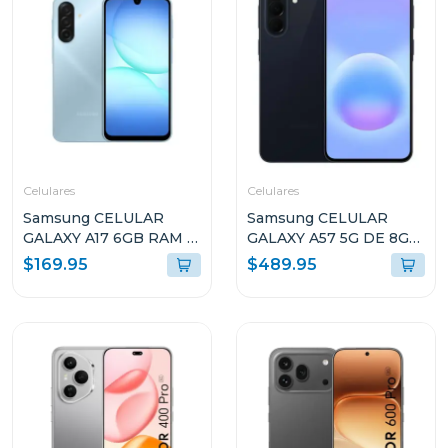
Celulares
Celulares
Samsung CELULAR
Samsung CELULAR
GALAXY A17 6GB RAM Y
GALAXY A57 5G DE 8GB
128GB
RAM Y 256GB
$169.95
$489.95
ALMACENAMIENTO
ALMACENAMIENTO
AZUL CLARO A175FLB
AZUL OSCURO
A576BDBLUE