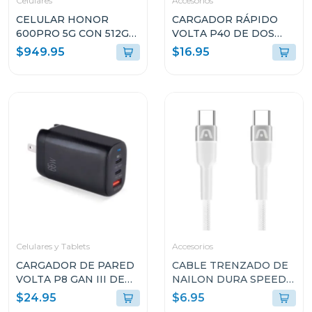
Celulares
Accesorios
CELULAR HONOR
CARGADOR RÁPIDO
600PRO 5G CON 512GB
VOLTA P40 DE DOS
DE ALMACENAMIENTO
PUERTOS CON CABLE
$949.95
$16.95
Y 12GB DE RAM COLOR
USB TIPO C
DORADO VKPNX9
ARGAC0155WT
Celulares y Tablets
Accesorios
CARGADOR DE PARED
CABLE TRENZADO DE
VOLTA P8 GAN III DE
NAILON DURA SPEED
65W CON DOBLE
DE 65W TIPO C EN
$24.95
$6.95
PUERTO USB-C Y
AMBOS LADOS DE 1.8M