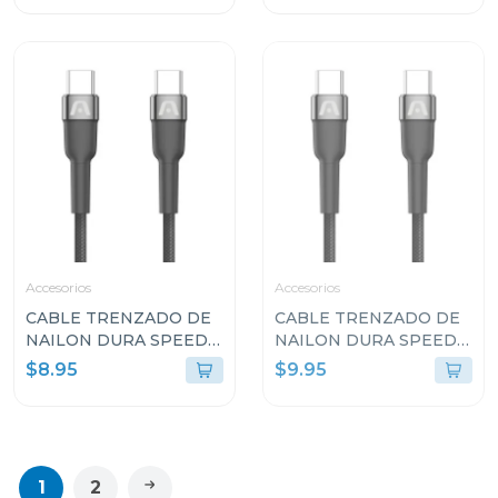
ENCHUFLE PLEGABLE
BLANCO ARGCB0047
ARGAC0126
Accesorios
Accesorios
CABLE TRENZADO DE
CABLE TRENZADO DE
NAILON DURA SPEED
NAILON DURA SPEED
DE 100W TIPO C EN
DE 240W TIPO-C A
$8.95
$9.95
AMBOS LADOS DE 3M
TIPO-C PARA CARGA Y
ARGCB0050BK
SINCRONIZACIÓN
ULTRA RÁPIDA DE 1.8M
ARGCB0073
1
2