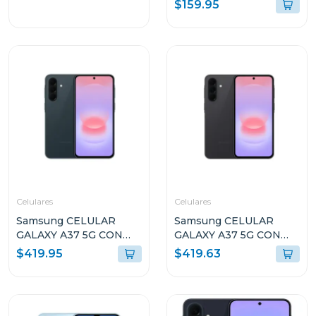
$159.95
GRIS LUNAR CON
COLOR AZUL LUNAR
TECLADO Y PEN PLUS
+ AUDIFONOS LENOVO
E310 FM0724 TB336ZU
Celulares
Celulares
Samsung CELULAR
Samsung CELULAR
GALAXY A37 5G CON
GALAXY A37 5G CON
8GB RAM Y 256GB
8GB RAM Y 256GB
$419.95
$419.63
ALMACENAMIENTO
ALMACENAMIENTO
VERDE OSCURO
NEGRO A376BB
A376BDG