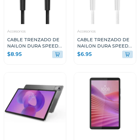
Accesorios
Accesorios
CABLE TRENZADO DE
CABLE TRENZADO DE
NAILON DURA SPEED
NAILON DURA SPEED
DE 100W TIPO C EN
DE 65W TIPO C EN
$8.95
$6.95
AMBOS LADOS DE 3M
AMBOS LADOS DE 1.8M
ARGCB0050BK
BLANCO ARGCB0047