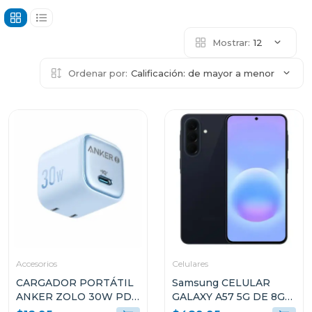
Mostrar:
12
Ordenar por:
Calificación: de mayor a menor
Accesorios
Celulares
CARGADOR PORTÁTIL
Samsung CELULAR
ANKER ZOLO 30W PD
GALAXY A57 5G DE 8GB
3.0 CELESTE A2698J31
RAM Y 256GB