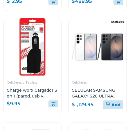
$12.95
$489.95
ALMACENAMIENTO
AZUL OSCURO
A576BDBLUE
Celulares y Tablets
Celulares
Charge worx Cargador 3
CELULAR SAMSUNG
en 1 (pared, usb y
GALAXY S26 ULTRA
cargador de coche)
CON 12GB DE RAM Y Y
$9.95
$1,129.95
Add
cx3025
512GB DE
ALMACENAMIENTO