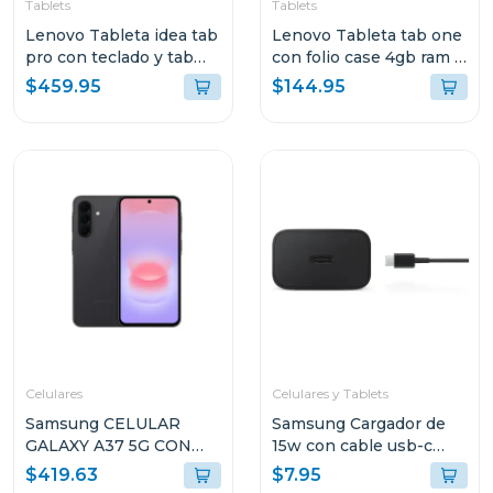
Tablets
Tablets
Lenovo Tableta idea tab
Lenovo Tableta tab one
pro con teclado y tab
con folio case 4gb ram y
pen plus + moto buds
128gb de
$459.95
$144.95
8gb de ram y 256 gb
almacenamiento lte gris
10147 tb305xu
Celulares
Celulares y Tablets
Samsung CELULAR
Samsung Cargador de
GALAXY A37 5G CON
15w con cable usb-c
8GB RAM Y 256GB
color negro ept1510
$419.63
$7.95
ALMACENAMIENTO