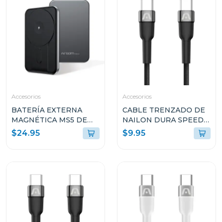
Accesorios
Accesorios
BATERÍA EXTERNA
CABLE TRENZADO DE
MAGNÉTICA MS5 DE
NAILON DURA SPEED
5000MAH DE
DE 240W TIPO-C A
$24.95
$9.95
ALUMINIO ARGPB1160
TIPO-C PARA CARGA Y
SINCRONIZACIÓN
ULTRA RÁPIDA DE 1.8M
ARGCB0073