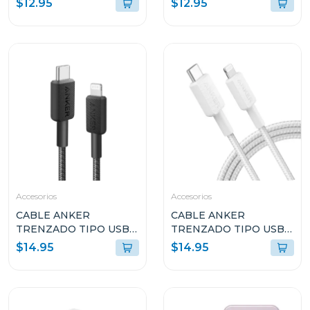
$12.95
$12.95
Accesorios
Accesorios
CABLE ANKER
CABLE ANKER
TRENZADO TIPO USB-
TRENZADO TIPO USB-
C A LIGHTNING 6FT DE
C A LIGHTNING 6FT DE
$14.95
$14.95
CARGA RÁPIDA NEGRO
CARGA RÁPIDA
A81B6H11
BLANCO A81B6H21