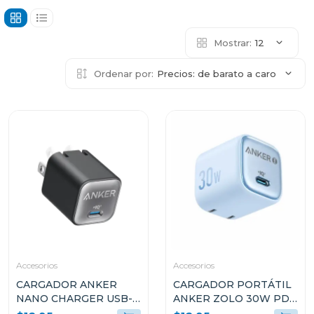
Mostrar:
12
Ordenar por:
Precios: de barato a caro
Accesorios
Accesorios
CARGADOR ANKER
CARGADOR PORTÁTIL
NANO CHARGER USB-C
ANKER ZOLO 30W PD
30W NEGRO A2147J11
3.0 CELESTE A2698J31