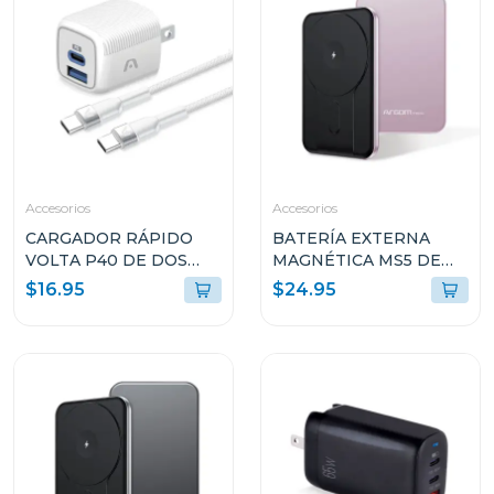
Accesorios
Accesorios
CARGADOR RÁPIDO
BATERÍA EXTERNA
VOLTA P40 DE DOS
MAGNÉTICA MS5 DE
PUERTOS CON CABLE
5000MAH DE
$16.95
$24.95
USB TIPO C
ALUMINIO ROSA
ARGAC0155WT
ARGPB1160