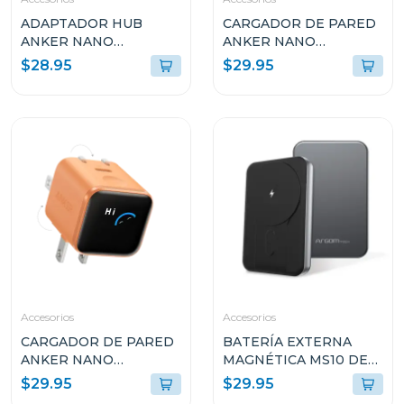
ADAPTADOR HUB
CARGADOR DE PARED
ANKER NANO
ANKER NANO
MULTIPUERTO USB 7-
CHARGER 45W CON
$28.95
$29.95
EN-1 CON 4K Y HDMI
SMART DISPLAY USB-C
100W A83D2HA1
NEGRO A121DJ11
Accesorios
Accesorios
CARGADOR DE PARED
BATERÍA EXTERNA
ANKER NANO
MAGNÉTICA MS10 DE
CHARGER 45W CON
1000MAH DE
$29.95
$29.95
SMART DISPLAY USB-C
ALUMINIO ARGPB1162