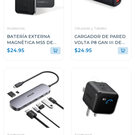
Accesorios
Celulares y Tablets
BATERÍA EXTERNA
CARGADOR DE PARED
MAGNÉTICA MS5 DE
VOLTA P8 GAN III DE
5000MAH DE
65W CON DOBLE
$24.95
$24.95
ALUMINIO ARGPB1160
PUERTO USB-C Y
ENCHUFLE PLEGABLE
ARGAC0126
Accesorios
Accesorios