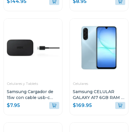
$144.95
$8.95
almacenamiento lte gris
10147 tb305xu
Celulares y Tablets
Celulares
Samsung Cargador de
Samsung CELULAR
15w con cable usb-c
GALAXY A17 6GB RAM Y
color negro ept1510
128GB
$7.95
$169.95
ALMACENAMIENTO
AZUL CLARO A175FLB