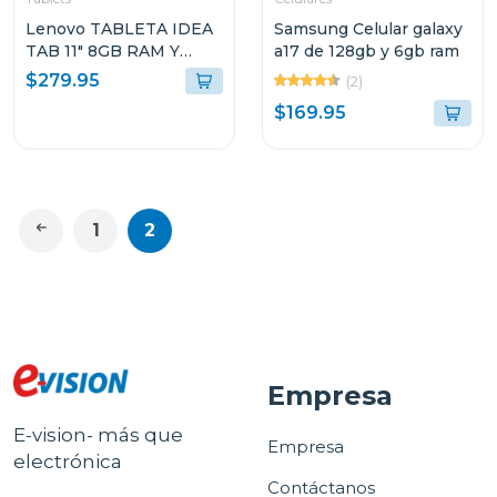
Lenovo TABLETA IDEA
Samsung Celular galaxy
TAB 11" 8GB RAM Y
a17 de 128gb y 6gb ram
128GB
$279.95
(2)
ALMACENAMIENTO
$169.95
GRIS LUNAR CON
TECLADO Y PEN PLUS
+ AUDIFONOS LENOVO
E310 FM0724 TB336ZU
1
2
Empresa
E-vision- más que
Empresa
electrónica
Contáctanos