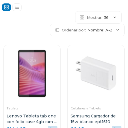
Mostrar:
36
Ordenar por:
Nombre: A-Z
Tablets
Celulares y Tablets
Lenovo Tableta tab one
Samsung Cargador de
con folio case 4gb ram y
15w blanco ept1510
128gb de