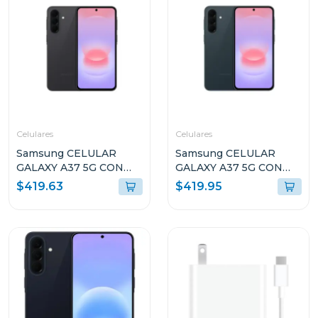
Celulares
Celulares
Samsung CELULAR
Samsung CELULAR
GALAXY A37 5G CON
GALAXY A37 5G CON
8GB RAM Y 256GB
8GB RAM Y 256GB
$419.63
$419.95
ALMACENAMIENTO
ALMACENAMIENTO
NEGRO A376BB
VERDE OSCURO
A376BDG