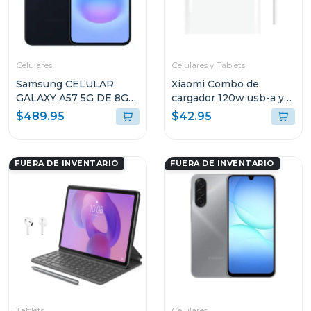
Celulares
Celulares y Tablets
Samsung CELULAR
Xiaomi Combo de
GALAXY A57 5G DE 8GB
cargador 120w usb-a y
RAM Y 256GB
cable de carga usb-c
$489.95
$42.95
ALMACENAMIENTO
mdy13
AZUL OSCURO
A576BDBLUE
FUERA DE INVENTARIO
FUERA DE INVENTARIO
Tablets
Celulares