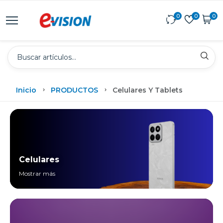
0
0
0
Inicio
PRODUCTOS
Celulares Y Tablets
Celulares
Mostrar más