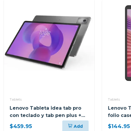
Tablets
Tablets
Lenovo Tableta idea tab pro
Lenovo T
con teclado y tab pen plus +
folio ca
moto buds 8gb de ram y 256
almacena
$459.95
$144.95
Add
gb
tb305xu