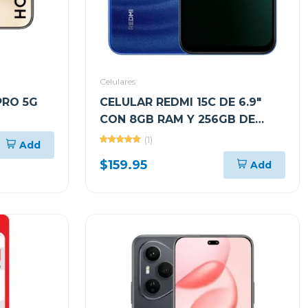
Celulares
PRO 5G
CELULAR REDMI 15C DE 6.9"
CON 8GB RAM Y 256GB DE
2GB DE
ALMACENAMIENTO COLOR
(1)
Add
KPNX9BL
AZUL LUNAR
$159.95
Add