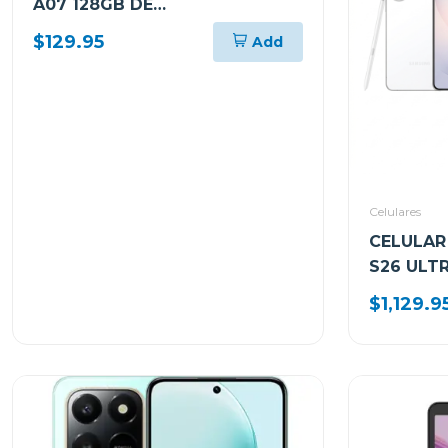
A07 128GB DE
ALMACENAMIENTO Y 4GB DE
$129.95
Add
RAM SMA075M
Celulares
CELULAR
S26 ULT
Y 512GB
$1,129.9