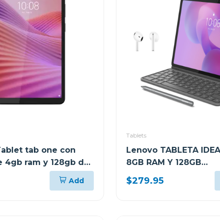
Tablets
ablet tab one con
Lenovo TABLETA IDEA
se 4gb ram y 128gb de
8GB RAM Y 128GB
miento wifi gris 113
ALMACENAMIENTO GR
$279.95
Add
CON TECLADO Y PEN 
AUDIFONOS LENOVO 
FM0724 TB336ZU