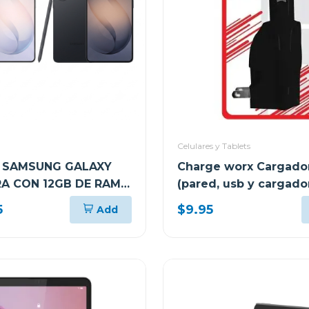
Celulares y Tablets
 SAMSUNG GALAXY
Charge worx Cargador
RA CON 12GB DE RAM Y
(pared, usb y cargado
 DE ALMACENAMIENTO
coche) cx3025
5
$9.95
Add