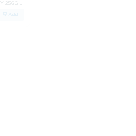
 Y 256GB
A57 5G DE 8GB RAM Y 256GB
RDE
ALMACENAMIENTO AZUL
$489.95
Add
Add
OSCURO A576BDBLUE