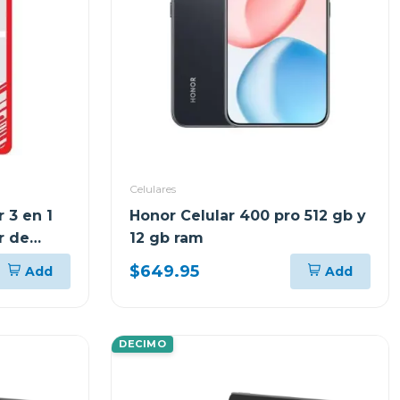
Celulares
 3 en 1
Honor Celular 400 pro 512 gb y
r de
12 gb ram
$649.95
Add
Add
DECIMO