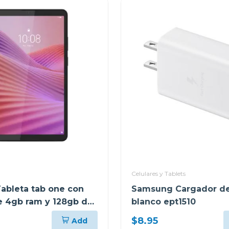
Celulares y Tablets
ableta tab one con
Samsung Cargador de
se 4gb ram y 128gb de
blanco ept1510
miento lte gris 10147
$8.95
Add