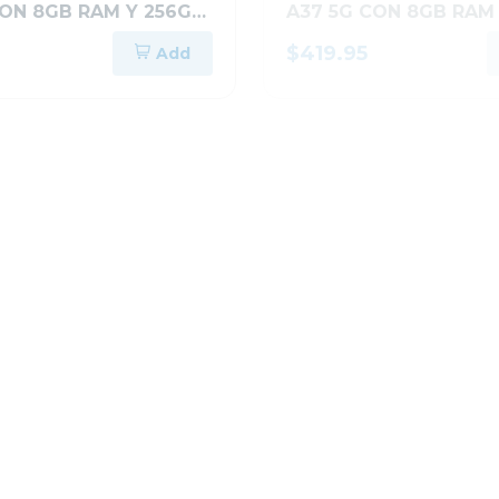
CON 8GB RAM Y 256GB
A37 5G CON 8GB RAM
NAMIENTO NEGRO
ALMACENAMIENTO VE
$419.95
Add
OSCURO A376BDG
VENTARIO