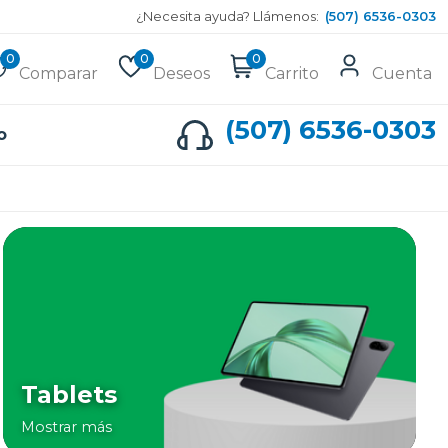
¿Necesita ayuda? Llámenos:
(507) 6536-0303
0
0
0
Comparar
Deseos
Carrito
Cuenta
(507) 6536-0303
o
Tablets
Mostrar más