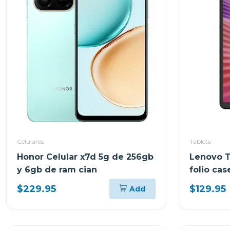
Celulares
Tablets
Honor Celular x7d 5g de 256gb
Lenovo T
y 6gb de ram cian
folio ca
almacena
$229.95
$129.95
Add
tb305fu