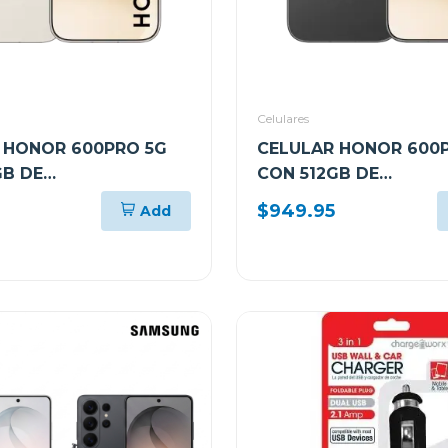
Celulares
 HONOR 600PRO 5G
CELULAR HONOR 600
GB DE
CON 512GB DE
AMIENTO Y 12GB DE
ALMACENAMIENTO Y 1
$949.95
Add
LOR DORADO VKPNX9
RAM COLOR NEGRO V