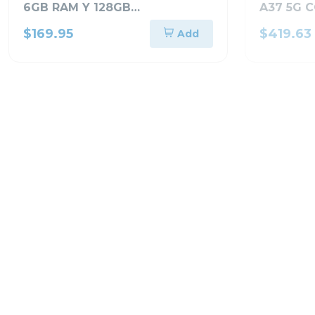
6GB RAM Y 128GB
A37 5G 
ALMACENAMIENTO AZUL
ALMACE
$169.95
$419.63
Add
CLARO A175FLB
A376BB
FUERA DE IN