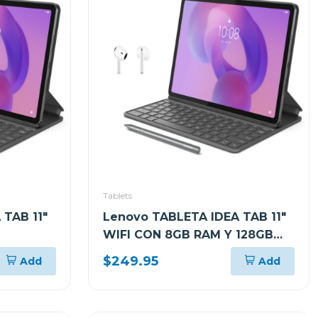
Tablets
 TAB 11"
Lenovo TABLETA IDEA TAB 11"
WIFI CON 8GB RAM Y 128GB
IS LUNAR
ALMACENAMIENTO GRIS LUNAR
$249.95
Add
Add
PLUS +
CON FOLIO TECLADO Y PEN
E310
PLUS + AUDIFONOS LENOVO
E310 ZAFR0880PA TB336FU