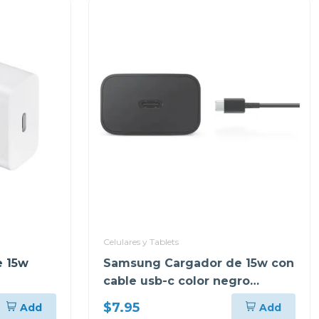
Celulares y Tablets
 15w
Samsung Cargador de 15w con
cable usb-c color negro
ept1510
$7.95
Add
Add