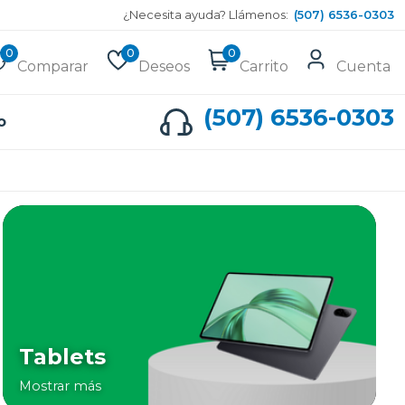
¿Necesita ayuda? Llámenos:
(507) 6536-0303
0
0
0
Comparar
Deseos
Carrito
Cuenta
(507) 6536-0303
o
Tablets
Mostrar más