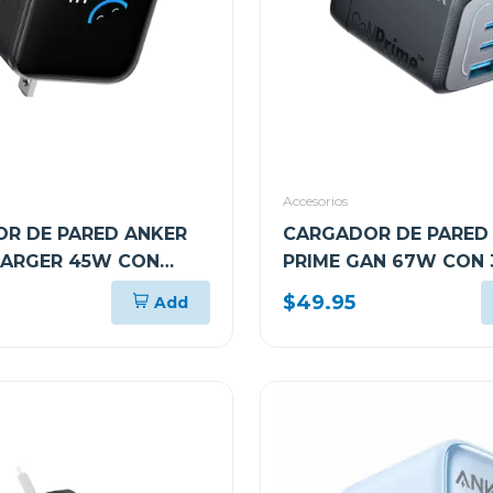
Accesorios
R DE PARED ANKER
CARGADOR DE PARED
ARGER 45W CON
PRIME GAN 67W CON 
ISPLAY USB-C NEGRO
PUERTOS USB-C NEG
$49.95
Add
A2669113