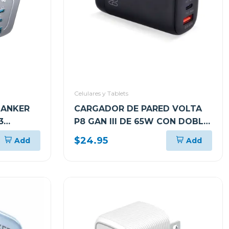
Celulares y Tablets
 ANKER
CARGADOR DE PARED VOLTA
3
P8 GAN III DE 65W CON DOBLE
RO
PUERTO USB-C Y ENCHUFLE
$24.95
Add
Add
PLEGABLE ARGAC0126