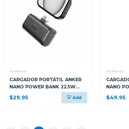
Accesorios
Accesorios
CARGADOR PORTÁTIL ANKER
CARGADO
NANO POWER BANK 22.5W
NANO PO
USB-C A1653H11
USB-C A1
$29.95
$49.95
Add