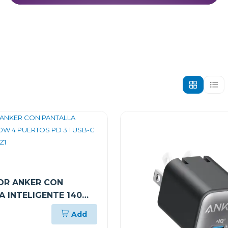
R ANKER CON
A INTELIGENTE 140W
S PD 3.1 USB-C
Add
2697JZ1