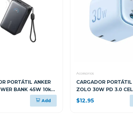
Accesorios
R PORTÁTIL ANKER
CARGADOR PORTÁTIL
WER BANK 45W 10k
ZOLO 30W PD 3.0 CE
638H11
A2698J31
$12.95
Add