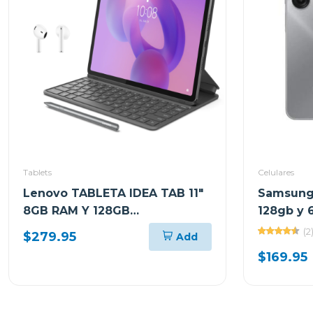
Tablets
Celulares
Lenovo TABLETA IDEA TAB 11"
Samsung 
8GB RAM Y 128GB
128gb y 
ALMACENAMIENTO GRIS LUNAR
(2
$279.95
Add
CON TECLADO Y PEN PLUS +
$169.95
AUDIFONOS LENOVO E310
FM0724 TB336ZU