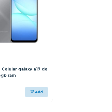
Celular galaxy a17 de
6gb ram
)
Add