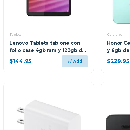
Tablets
Celulares
Lenovo Tableta tab one con
Honor Ce
folio case 4gb ram y 128gb de
y 6gb de
almacenamiento lte gris 10147
$144.95
$229.95
Add
tb305xu