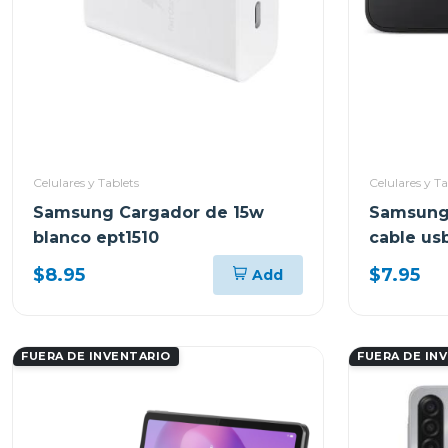
Celulares y Tablets
Celulares y Ta
Samsung Cargador de 15w
Samsung
blanco ept1510
cable us
ept1510
$8.95
$7.95
Add
FUERA DE INVENTARIO
FUERA DE IN