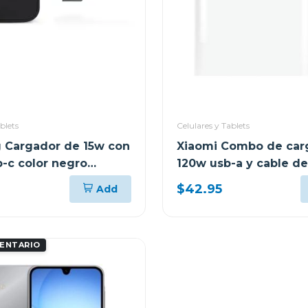
blets
Celulares y Tablets
 Cargador de 15w con
Xiaomi Combo de car
b-c color negro
120w usb-a y cable de
usb-c mdy13
$42.95
Add
VENTARIO