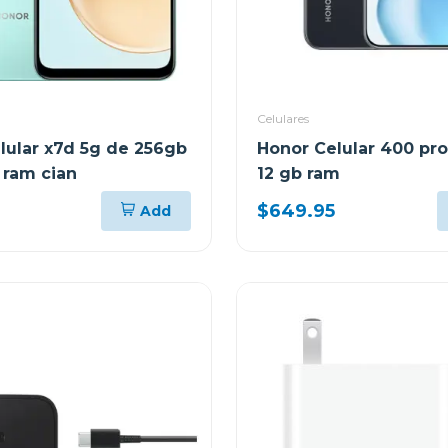
Celulares
lular x7d 5g de 256gb
Honor Celular 400 pro
 ram cian
12 gb ram
$649.95
Add