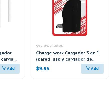
Celulares y Tablets
gador
Charge worx Cargador 3 en 1
 carga
(pared, usb y cargador de
coche) cx3025
$9.95
Add
Add