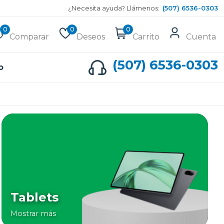
¿Necesita ayuda? Llámenos:
(507) 6536-0303
0
0
0
Comparar
Deseos
Carrito
Cuenta
(507) 6536-0303
o
Tablets
Mostrar más