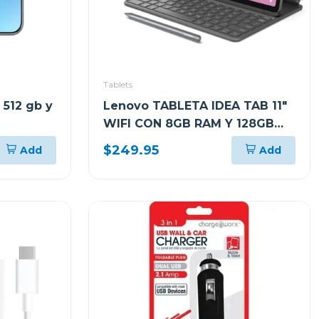
Tablets
 512 gb y
Lenovo TABLETA IDEA TAB 11"
WIFI CON 8GB RAM Y 128GB
ALMACENAMIENTO GRIS LUNAR
$249.95
Add
Add
CON FOLIO TECLADO Y PEN
PLUS + AUDIFONOS LENOVO
E310 ZAFR0880PA TB336FU