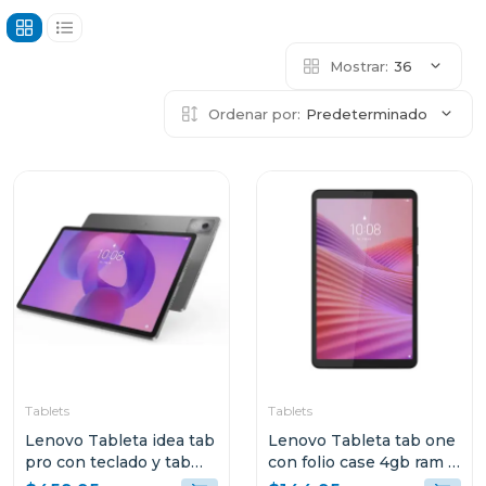
Mostrar:
36
Ordenar por:
Predeterminado
Tablets
Tablets
Lenovo Tableta idea tab
Lenovo Tableta tab one
pro con teclado y tab
con folio case 4gb ram y
pen plus + moto buds
128gb de