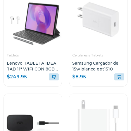
Tablets
Celulares y Tablets
Lenovo TABLETA IDEA
Samsung Cargador de
TAB 11" WIFI CON 8GB
15w blanco ept1510
RAM Y 128GB
$249.95
$8.95
ALMACENAMIENTO
GRIS LUNAR CON
FOLIO TECLADO Y PEN
PLUS + AUDIFONOS
LENOVO E310
ZAFR0880PA TB336FU