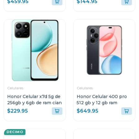
$459.95
$144.95
8gb de ram y 256 gb
almacenamiento lte gris
10147 tb305xu
Celulares
Celulares
Honor Celular x7d 5g de
Honor Celular 400 pro
256gb y 6gb de ram cian
512 gb y 12 gb ram
$229.95
$649.95
DECIMO