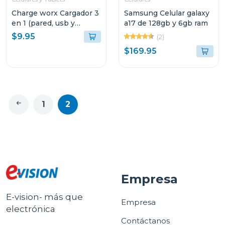
Charge worx Cargador 3
Samsung Celular galaxy
en 1 (pared, usb y
a17 de 128gb y 6gb ram
cargador de coche)
$9.95
(2)
cx3025
$169.95
1
2
Empresa
E-vision- más que
Empresa
electrónica
Contáctanos