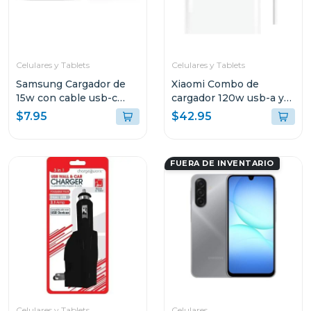
Celulares y Tablets
Celulares y Tablets
Samsung Cargador de
Xiaomi Combo de
15w con cable usb-c
cargador 120w usb-a y
color negro ept1510
cable de carga usb-c
$7.95
$42.95
mdy13
FUERA DE INVENTARIO
Celulares y Tablets
Celulares