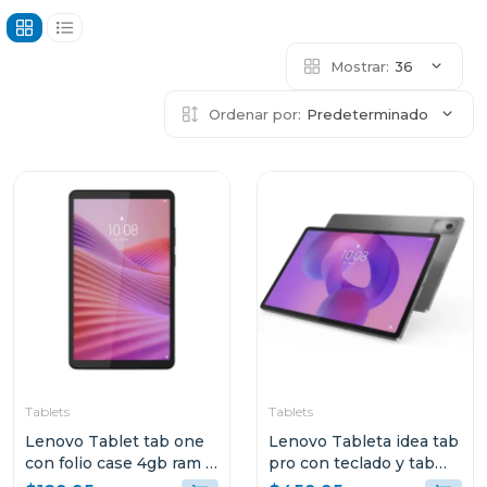
Mostrar:
36
Ordenar por:
Predeterminado
Tablets
Tablets
Lenovo Tablet tab one
Lenovo Tableta idea tab
con folio case 4gb ram y
pro con teclado y tab
128gb de
pen plus + moto buds