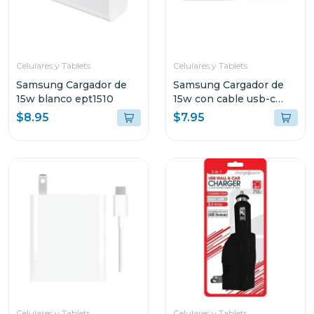
Celulares y Tablets
Celulares y Tablets
Samsung Cargador de
Samsung Cargador de
15w blanco ept1510
15w con cable usb-c
color negro ept1510
$8.95
$7.95
Celulares y Tablets
Celulares y Tablets