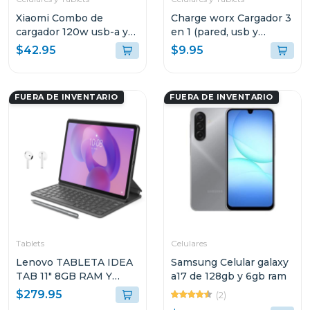
Xiaomi Combo de
Charge worx Cargador 3
cargador 120w usb-a y
en 1 (pared, usb y
cable de carga usb-c
cargador de coche)
$42.95
$9.95
mdy13
cx3025
FUERA DE INVENTARIO
FUERA DE INVENTARIO
Tablets
Celulares
Lenovo TABLETA IDEA
Samsung Celular galaxy
TAB 11" 8GB RAM Y
a17 de 128gb y 6gb ram
128GB
$279.95
(2)
ALMACENAMIENTO