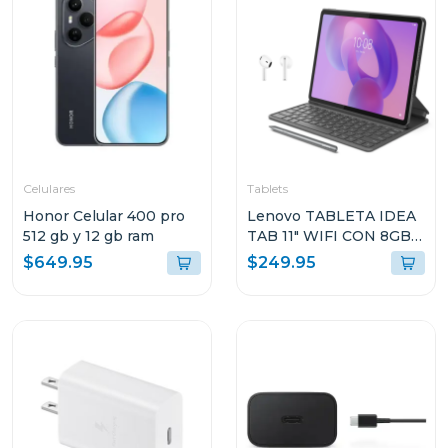
Celulares
Tablets
Honor Celular 400 pro
Lenovo TABLETA IDEA
512 gb y 12 gb ram
TAB 11" WIFI CON 8GB
RAM Y 128GB
$649.95
$249.95
ALMACENAMIENTO
GRIS LUNAR CON
FOLIO TECLADO Y PEN
PLUS + AUDIFONOS
LENOVO E310
ZAFR0880PA TB336FU