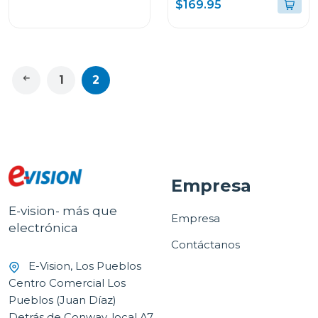
$169.95
GRIS LUNAR CON
TECLADO Y PEN PLUS
+ AUDIFONOS LENOVO
E310 FM0724 TB336ZU
1
2
Empresa
E-vision- más que
Empresa
electrónica
Contáctanos
E-Vision, Los Pueblos
Centro Comercial Los
Pueblos (Juan Díaz)
Detrás de Conway, local A7