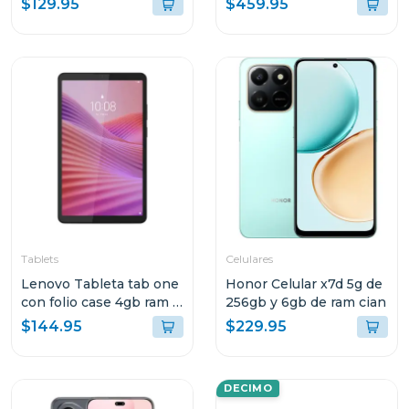
$129.95
$459.95
almacenamiento wifi
8gb de ram y 256 gb
gris 113 tb305fu
Tablets
Celulares
Lenovo Tableta tab one
Honor Celular x7d 5g de
con folio case 4gb ram y
256gb y 6gb de ram cian
128gb de
$144.95
$229.95
almacenamiento lte gris
10147 tb305xu
DECIMO