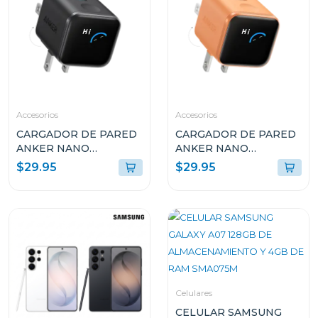
Accesorios
Accesorios
CARGADOR DE PARED
CARGADOR DE PARED
ANKER NANO
ANKER NANO
CHARGER 45W CON
CHARGER 45W CON
$29.95
$29.95
SMART DISPLAY USB-C
SMART DISPLAY USB-C
NEGRO A121DJ11
NARANJA A121DJO1
Celulares
CELULAR SAMSUNG