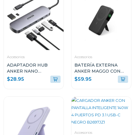
Accesorios
Accesorios
ADAPTADOR HUB
BATERÍA EXTERNA
ANKER NANO
ANKER MAGGO CON
MULTIPUERTO USB 7-
SMART DISPLAY 27W
$28.95
$59.95
EN-1 CON 4K Y HDMI
CARGA RÁPIDA 10K
100W A83D2HA1
MAH NEGRA A1654H11
Accesorios