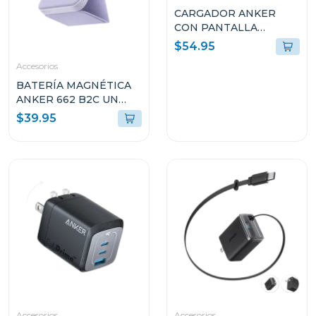
CARGADOR ANKER
CON PANTALLA
INTELIGENTE 140W 4
$54.95
PUERTOS PD 3.1 USB-C
Accesorios
NEGRO B2697JZ1
BATERÍA MAGNÉTICA
ANKER 662 B2C UN
VIOLETA A16140V1
$39.95
Accesorios
Accesorios