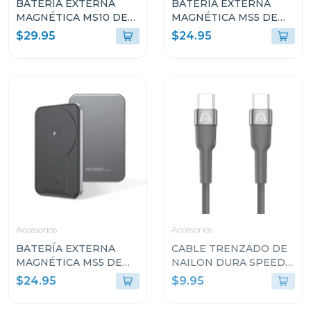
BATERÍA EXTERNA
BATERÍA EXTERNA
MAGNÉTICA MS10 DE
MAGNÉTICA MS5 DE
1000MAH DE
5000MAH DE
$29.95
$24.95
ALUMINIO ARGPB1162
ALUMINIO ROSA
ARGPB1160
Accesorios
Accesorios
BATERÍA EXTERNA
CABLE TRENZADO DE
MAGNÉTICA MS5 DE
NAILON DURA SPEED
5000MAH DE
DE 240W TIPO-C A
$24.95
$9.95
ALUMINIO ARGPB1160
TIPO-C PARA CARGA Y
SINCRONIZACIÓN