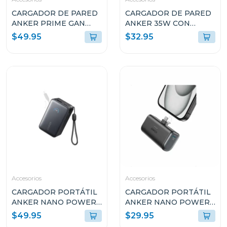
CARGADOR DE PARED
CARGADOR DE PARED
ANKER PRIME GAN
ANKER 35W CON
67W CON 3 PUERTOS
CABLE USB-C
$49.95
$32.95
USB-C NEGRO A2669113
RETRÁCTIL A2658J11
Accesorios
Accesorios
CARGADOR PORTÁTIL
CARGADOR PORTÁTIL
ANKER NANO POWER
ANKER NANO POWER
BANK 45W 10k USB-C
BANK 22.5W USB-C
$49.95
$29.95
A1638H11
A1653H11