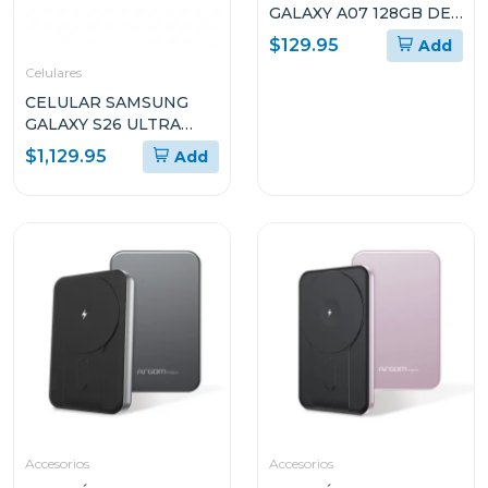
GALAXY A07 128GB DE
ALMACENAMIENTO Y
$129.95
Add
4GB DE RAM SMA075M
Celulares
CELULAR SAMSUNG
GALAXY S26 ULTRA
CON 12GB DE RAM Y Y
$1,129.95
Add
512GB DE
ALMACENAMIENTO
Accesorios
Accesorios