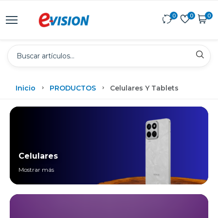
0
0
0
Inicio
PRODUCTOS
Celulares Y Tablets
Celulares
Mostrar más