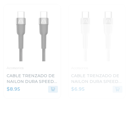
ULTRA RÁPIDA DE 1.8M
ARGCB0073
Accesorios
Accesorios
CABLE TRENZADO DE
CABLE TRENZADO DE
NAILON DURA SPEED
NAILON DURA SPEED
DE 100W TIPO C EN
DE 65W TIPO C EN
$8.95
$6.95
AMBOS LADOS DE 3M
AMBOS LADOS DE 1.8M
ARGCB0050BK
BLANCO ARGCB0047