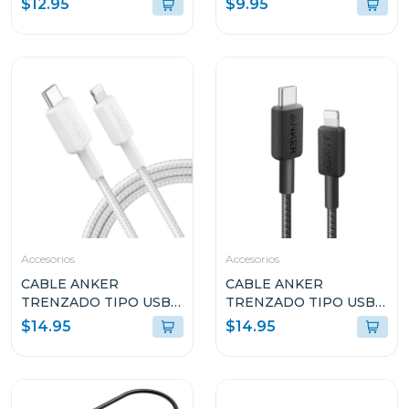
$12.95
$9.95
RÁPIDA VIOLETA
A80F1HV1
Accesorios
Accesorios
CABLE ANKER
CABLE ANKER
TRENZADO TIPO USB-
TRENZADO TIPO USB-
C A LIGHTNING 6FT DE
C A LIGHTNING 6FT DE
$14.95
$14.95
CARGA RÁPIDA
CARGA RÁPIDA NEGRO
BLANCO A81B6H21
A81B6H11