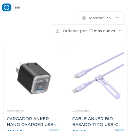
Mostrar:
36
Ordenar por:
El más nuevo
Accesorios
Accesorios
CARGADOR ANKER
CABLE ANKER BIO
NANO CHARGER USB-C
BASADO TIPO USB-C A
30W NEGRO A2147J11
USB-C 3FT DE CARGA