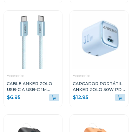
Accesorios
Accesorios
CABLE ANKER ZOLO
CARGADOR PORTÁTIL
USB-C A USB-C 1M
ANKER ZOLO 30W PD
240W AZUL A8060H31
3.0 CELESTE A2698J31
$6.95
$12.95