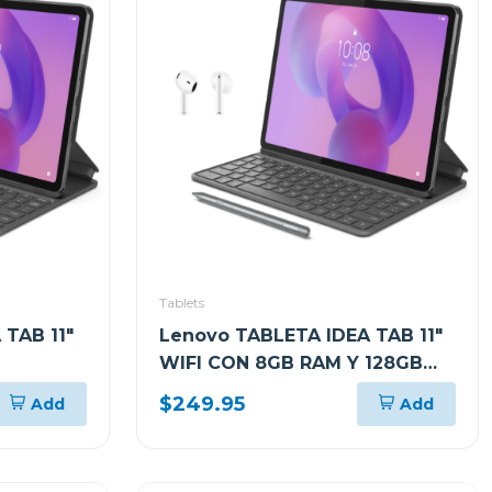
Tablets
 TAB 11"
Lenovo TABLETA IDEA TAB 11"
WIFI CON 8GB RAM Y 128GB
IS LUNAR
ALMACENAMIENTO GRIS LUNAR
$249.95
Add
Add
PLUS +
CON FOLIO TECLADO Y PEN
E310
PLUS + AUDIFONOS LENOVO
E310 ZAFR0880PA TB336FU