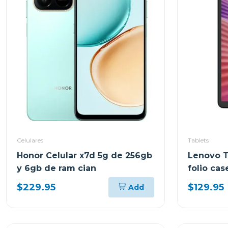
Celulares
Tablets
Honor Celular x7d 5g de 256gb
Lenovo T
y 6gb de ram cian
folio ca
almacena
$229.95
$129.95
Add
tb305fu