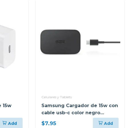
Celulares y Tablets
 15w
Samsung Cargador de 15w con
cable usb-c color negro
ept1510
$7.95
Add
Add