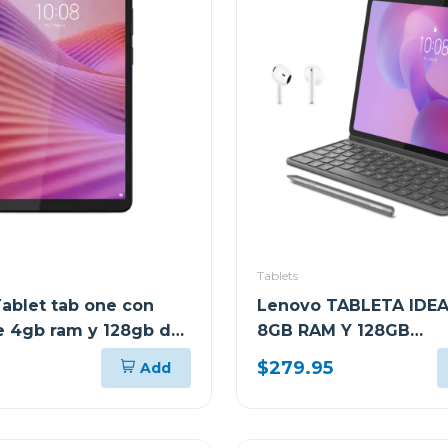
Tablets
ablet tab one con
Lenovo TABLETA IDEA
se 4gb ram y 128gb de
8GB RAM Y 128GB
miento wifi gris 113
ALMACENAMIENTO GR
$279.95
Add
CON TECLADO Y PEN 
AUDIFONOS LENOVO 
FM0724 TB336ZU