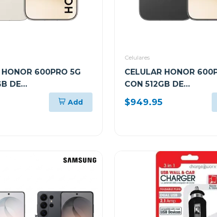
Celulares
 HONOR 600PRO 5G
CELULAR HONOR 600
GB DE
CON 512GB DE
AMIENTO Y 12GB DE
ALMACENAMIENTO Y 1
$949.95
Add
LOR DORADO VKPNX9
RAM COLOR NEGRO V