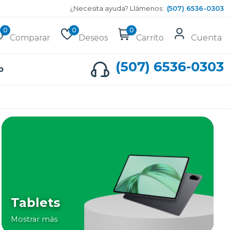
¿Necesita ayuda? Llámenos:
(507) 6536-0303
0
0
0
Comparar
Deseos
Carrito
Cuenta
(507) 6536-0303
o
Tablets
Mostrar más