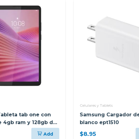
Celulares y Tablets
ableta tab one con
Samsung Cargador de
se 4gb ram y 128gb de
blanco ept1510
miento lte gris 10147
$8.95
Add