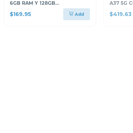
6GB RAM Y 128GB
A37 5G 
ALMACENAMIENTO AZUL
ALMACE
$169.95
$419.63
Add
CLARO A175FLB
A376BB
FUERA DE IN