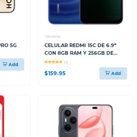
Celulares
PRO 5G
CELULAR REDMI 15C DE 6.9"
CON 8GB RAM Y 256GB DE
2GB DE
ALMACENAMIENTO COLOR
(1)
Add
KPNX9BL
AZUL LUNAR
$159.95
Add