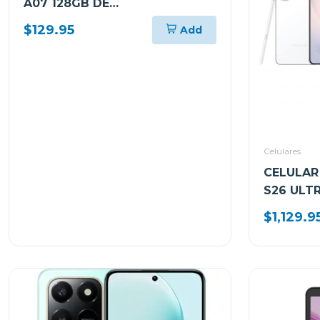
A07 128GB DE
ALMACENAMIENTO Y 4GB DE
$129.95
Add
RAM SMA075M
Celulares
CELULAR
S26 ULT
Y 512GB
$1,129.9