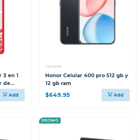
Celulares
 3 en 1
Honor Celular 400 pro 512 gb y
r de
12 gb ram
$649.95
Add
Add
DECIMO