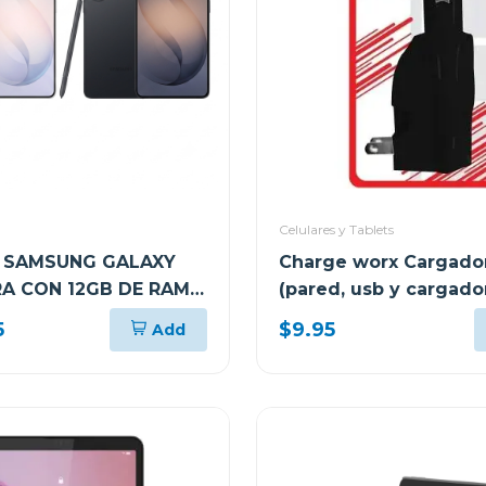
Celulares y Tablets
 SAMSUNG GALAXY
Charge worx Cargador
RA CON 12GB DE RAM Y
(pared, usb y cargado
 DE ALMACENAMIENTO
coche) cx3025
5
$9.95
Add