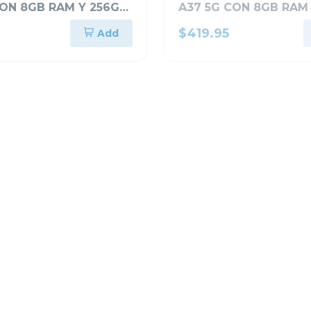
CON 8GB RAM Y 256GB
A37 5G CON 8GB RAM
NAMIENTO NEGRO
ALMACENAMIENTO VE
$419.95
Add
OSCURO A376BDG
VENTARIO