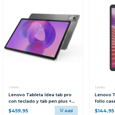
Tablets
Tablets
Lenovo Tableta idea tab pro
Lenovo T
con teclado y tab pen plus +
folio ca
moto buds 8gb de ram y 256
almacena
$459.95
$144.95
Add
gb
tb305xu