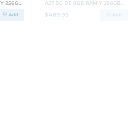
 Y 256GB
A57 5G DE 8GB RAM Y 256GB
RDE
ALMACENAMIENTO AZUL
$489.95
Add
Add
OSCURO A576BDBLUE