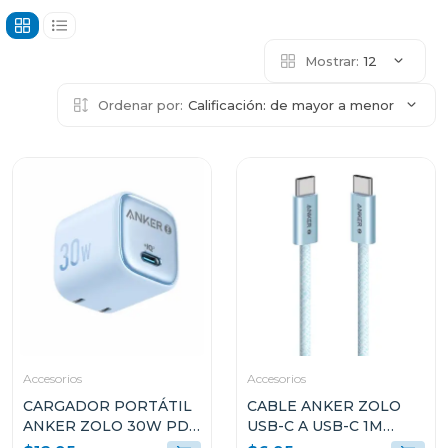
Mostrar:
12
Ordenar por:
Calificación: de mayor a menor
Accesorios
Accesorios
CARGADOR PORTÁTIL
CABLE ANKER ZOLO
ANKER ZOLO 30W PD
USB-C A USB-C 1M
3.0 CELESTE A2698J31
240W AZUL A8060H31