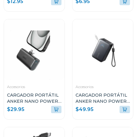
$12.95
$6.95
Accesorios
Accesorios
CARGADOR PORTÁTIL
CARGADOR PORTÁTIL
ANKER NANO POWER
ANKER NANO POWER
BANK 22.5W USB-C
BANK 45W 10k USB-C
$29.95
$49.95
A1653H11
A1638H11