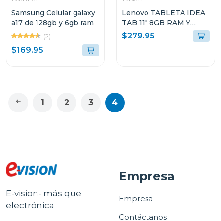
Samsung Celular galaxy
Lenovo TABLETA IDEA
a17 de 128gb y 6gb ram
TAB 11" 8GB RAM Y
128GB
$279.95
(2)
ALMACENAMIENTO
$169.95
GRIS LUNAR CON
TECLADO Y PEN PLUS
+ AUDIFONOS LENOVO
E310 FM0724 TB336ZU
1
2
3
4
Empresa
E-vision- más que
Empresa
electrónica
Contáctanos