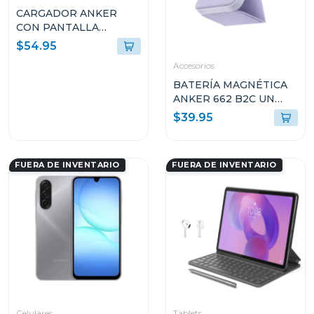
CARGADOR ANKER
CON PANTALLA
INTELIGENTE 140W 4
$54.95
PUERTOS PD 3.1 USB-C
Accesorios
NEGRO B2697JZ1
BATERÍA MAGNÉTICA
ANKER 662 B2C UN
VIOLETA A16140V1
$39.95
FUERA DE INVENTARIO
FUERA DE INVENTARIO
Celulares
Tablets