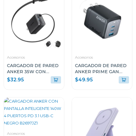
Accesorios
Accesorios
CARGADOR DE PARED
CARGADOR DE PARED
ANKER 35W CON
ANKER PRIME GAN
CABLE USB-C
67W CON 3 PUERTOS
$32.95
$49.95
RETRÁCTIL A2658J11
USB-C NEGRO A2669113
Accesorios