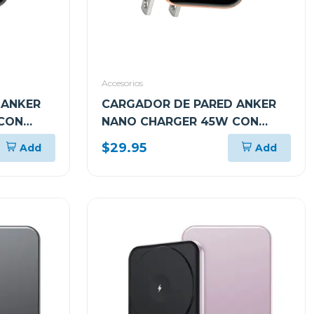
Accesorios
 ANKER
CARGADOR DE PARED ANKER
CON
NANO CHARGER 45W CON
C NEGRO
SMART DISPLAY USB-C
$29.95
Add
Add
NARANJA A121DJO1