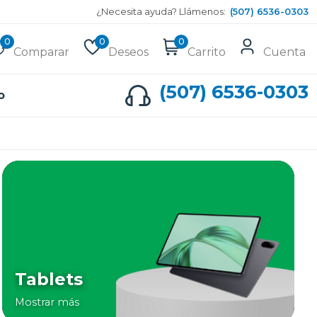
¿Necesita ayuda? Llámenos:
(507) 6536-0303
0
0
0
Comparar
Deseos
Carrito
Cuenta
(507) 6536-0303
o
Tablets
Mostrar más