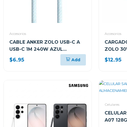
Accesorios
Accesorios
CABLE ANKER ZOLO USB-C A
CARGADO
USB-C 1M 240W AZUL
ZOLO 30
A8060H31
A2698J3
$6.95
$12.95
Add
Celulares
CELULAR
A07 128