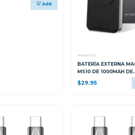
AMIENTO Y 4GB DE
Add
A075M
Accesorios
BATERÍA EXTERNA MA
MS10 DE 1000MAH DE
ALUMINIO ARGPB1162
$29.95