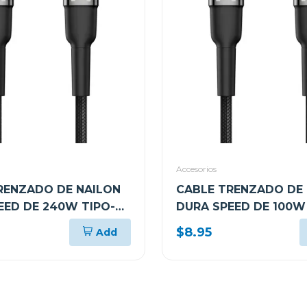
Accesorios
RENZADO DE NAILON
CABLE TRENZADO DE
EED DE 240W TIPO-C
DURA SPEED DE 100W
C PARA CARGA Y
EN AMBOS LADOS DE
$8.95
Add
IZACIÓN ULTRA
ARGCB0050BK
DE 1.8M ARGCB0073