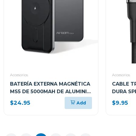
Accesorios
Accesorios
BATERÍA EXTERNA MAGNÉTICA
CABLE T
MS5 DE 5000MAH DE ALUMINIO
DURA SP
ARGPB1160
A TIPO-
$24.95
$9.95
Add
SINCRON
RÁPIDA 