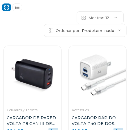
Mostrar:
12
Ordenar por:
Predeterminado
Celulares y Tablets
Accesorios
CARGADOR DE PARED
CARGADOR RÁPIDO
VOLTA P8 GAN III DE
VOLTA P40 DE DOS
65W CON DOBLE
PUERTOS CON CABLE