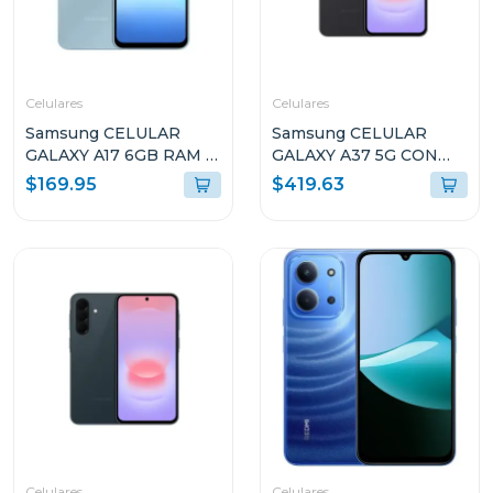
Celulares
Celulares
Samsung CELULAR
Samsung CELULAR
GALAXY A17 6GB RAM Y
GALAXY A37 5G CON
128GB
8GB RAM Y 256GB
$169.95
$419.63
ALMACENAMIENTO
ALMACENAMIENTO
AZUL CLARO A175FLB
NEGRO A376BB
Celulares
Celulares