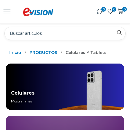
0
0
0
Inicio
PRODUCTOS
Celulares Y Tablets
Celulares
Mostrar más