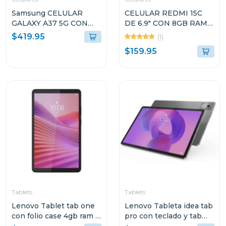
Samsung CELULAR
CELULAR REDMI 15C
GALAXY A37 5G CON
DE 6.9" CON 8GB RAM Y
8GB RAM Y 256GB
256GB DE
$419.95
(1)
ALMACENAMIENTO
ALMACENAMIENTO
$159.95
VERDE OSCURO
COLOR AZUL LUNAR
A376BDG
Tablets
Tablets
Lenovo Tablet tab one
Lenovo Tableta idea tab
con folio case 4gb ram y
pro con teclado y tab