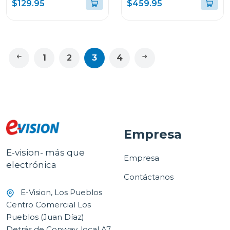
128gb de
pen plus + moto buds
$129.95
$459.95
almacenamiento wifi
8gb de ram y 256 gb
gris 113 tb305fu
1
2
3
4
Empresa
E-vision- más que
Empresa
electrónica
Contáctanos
E-Vision, Los Pueblos
Centro Comercial Los
Pueblos (Juan Díaz)
Detrás de Conway, local A7