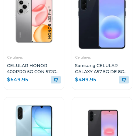
Celulares
Celulares
CELULAR HONOR
Samsung CELULAR
400PRO 5G CON 512GB
GALAXY A57 5G DE 8GB
DE ALMACENAMIENTO
RAM Y 256GB
$649.95
$489.95
Y 12GB DE RAM GRIS
ALMACENAMIENTO
DNPNX9GR
AZUL OSCURO
A576BDBLUE