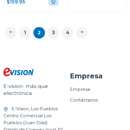
$159.95
COLOR AZUL LUNAR
1
2
3
4
Empresa
E-vision- más que
Empresa
electrónica
Contáctanos
E-Vision, Los Pueblos
Centro Comercial Los
Pueblos (Juan Díaz)
Detrás de Conway, local A7