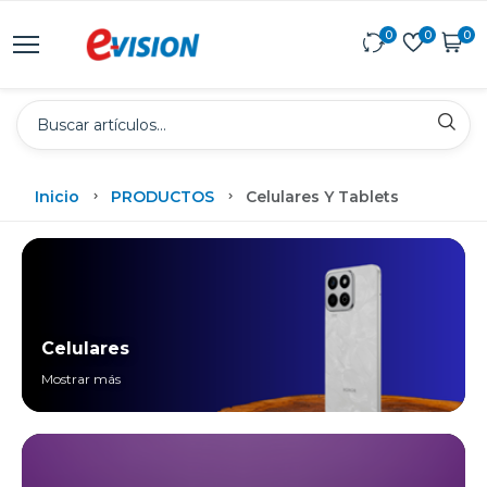
0
0
0
Inicio
PRODUCTOS
Celulares Y Tablets
Celulares
Mostrar más