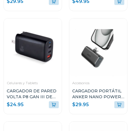
$29.95
$49.95
SMART DISPLAY USB-C
USB-C NEGRO A2669113
NEGRO A121DJ11
Celulares y Tablets
Accesorios
CARGADOR DE PARED
CARGADOR PORTÁTIL
VOLTA P8 GAN III DE
ANKER NANO POWER
65W CON DOBLE
BANK 22.5W USB-C
$24.95
$29.95
PUERTO USB-C Y
A1653H11
ENCHUFLE PLEGABLE
ARGAC0126