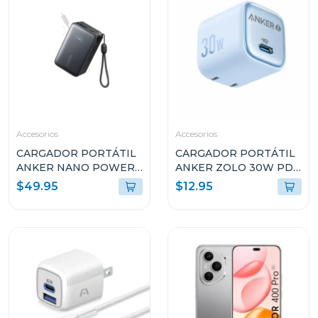
Accesorios
Accesorios
CARGADOR PORTÁTIL
CARGADOR PORTÁTIL
ANKER NANO POWER
ANKER ZOLO 30W PD
BANK 45W 10k USB-C
3.0 CELESTE A2698J31
$49.95
$12.95
A1638H11