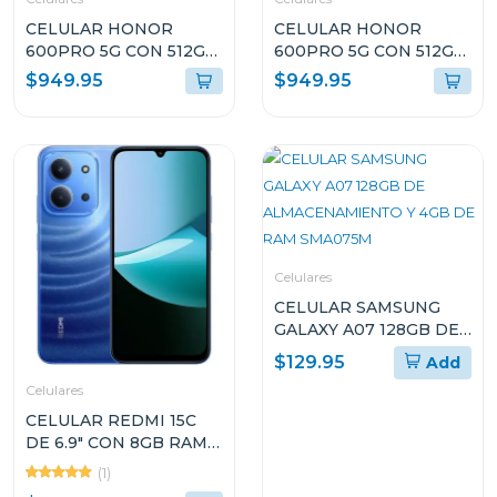
CELULAR HONOR
CELULAR HONOR
600PRO 5G CON 512GB
600PRO 5G CON 512GB
DE ALMACENAMIENTO
DE ALMACENAMIENTO
$949.95
$949.95
Y 12GB DE RAM COLOR
Y 12GB DE RAM COLOR
DORADO VKPNX9
NEGRO VKPNX9BL
Celulares
CELULAR SAMSUNG
GALAXY A07 128GB DE
ALMACENAMIENTO Y
$129.95
Add
4GB DE RAM SMA075M
Celulares
CELULAR REDMI 15C
DE 6.9" CON 8GB RAM Y
256GB DE
(1)
ALMACENAMIENTO