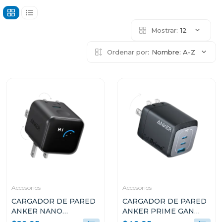
Mostrar:
12
Ordenar por:
Nombre: A-Z
Accesorios
Accesorios
CARGADOR DE PARED
CARGADOR DE PARED
ANKER NANO
ANKER PRIME GAN
CHARGER 45W CON
67W CON 3 PUERTOS