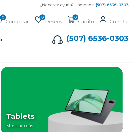
¿Necesita ayuda? Llámenos:
(507) 6536-0303
0
0
0
Comparar
Deseos
Carrito
Cuenta
(507) 6536-0303
o
Tablets
Mostrar más