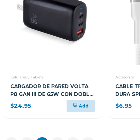
Celulares y Tablets
Accesorios
CARGADOR DE PARED VOLTA
CABLE T
P8 GAN III DE 65W CON DOBLE
DURA SP
PUERTO USB-C Y ENCHUFLE
EN AMBO
$24.95
$6.95
Add
PLEGABLE ARGAC0126
BLANCO