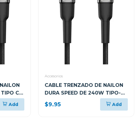
Accesorios
 NAILON
CABLE TRENZADO DE NAILON
 TIPO C
DURA SPEED DE 240W TIPO-C
 3M
A TIPO-C PARA CARGA Y
$9.95
Add
Add
SINCRONIZACIÓN ULTRA
RÁPIDA DE 1.8M ARGCB0073