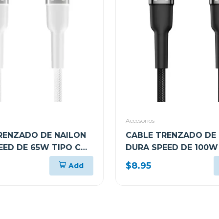
Accesorios
RENZADO DE NAILON
CABLE TRENZADO DE
EED DE 65W TIPO C
DURA SPEED DE 100W
S LADOS DE 1.8M
EN AMBOS LADOS DE
$8.95
Add
 ARGCB0047
ARGCB0050BK