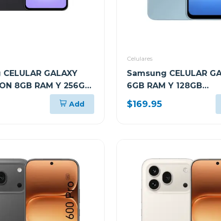
Celulares
 CELULAR GALAXY
Samsung CELULAR GA
CON 8GB RAM Y 256GB
6GB RAM Y 128GB
NAMIENTO NEGRO
ALMACENAMIENTO A
$169.95
Add
CLARO A175FLB