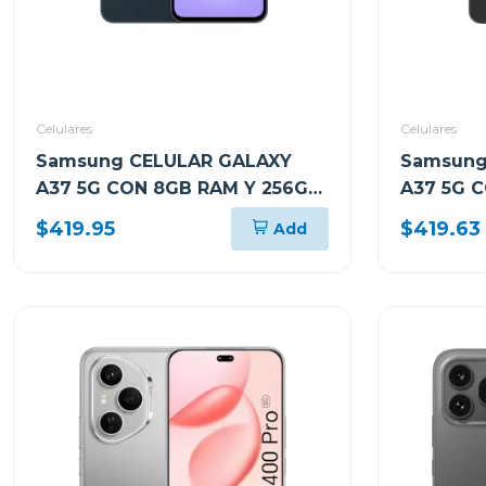
Celulares
Celulares
Samsung CELULAR GALAXY
Samsung
A37 5G CON 8GB RAM Y 256GB
A37 5G 
ALMACENAMIENTO VERDE
ALMACE
$419.95
$419.63
Add
OSCURO A376BDG
A376BB