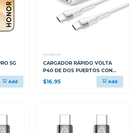
Accesorios
PRO 5G
CARGADOR RÁPIDO VOLTA
P40 DE DOS PUERTOS CON
2GB DE
CABLE USB TIPO C
$16.95
Add
Add
 VKPNX9
ARGAC0155WT