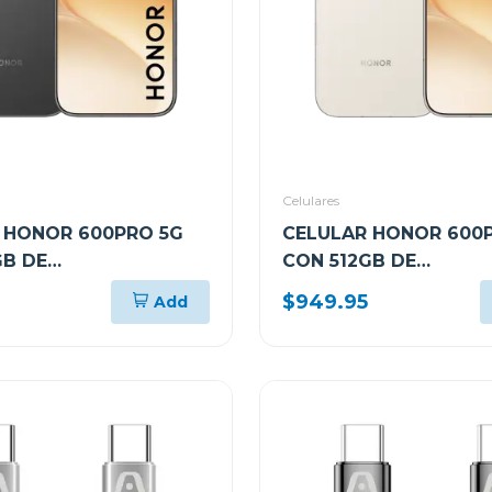
Celulares
 HONOR 600PRO 5G
CELULAR HONOR 600
GB DE
CON 512GB DE
AMIENTO Y 12GB DE
ALMACENAMIENTO Y 1
$949.95
Add
OR NEGRO VKPNX9BL
RAM COLOR DORADO