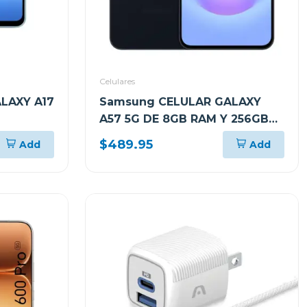
Celulares
LAXY A17
Samsung CELULAR GALAXY
A57 5G DE 8GB RAM Y 256GB
ZUL
ALMACENAMIENTO AZUL
$489.95
Add
Add
OSCURO A576BDBLUE