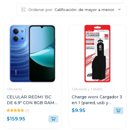
Ordenar por:
Calificación: de mayor a menor
Celulares
Celulares y Tablets
CELULAR REDMI 15C
Charge worx Cargador 3
DE 6.9" CON 8GB RAM Y
en 1 (pared, usb y
256GB DE
cargador de coche)
$9.95
(1)
ALMACENAMIENTO
cx3025
$159.95
COLOR AZUL LUNAR