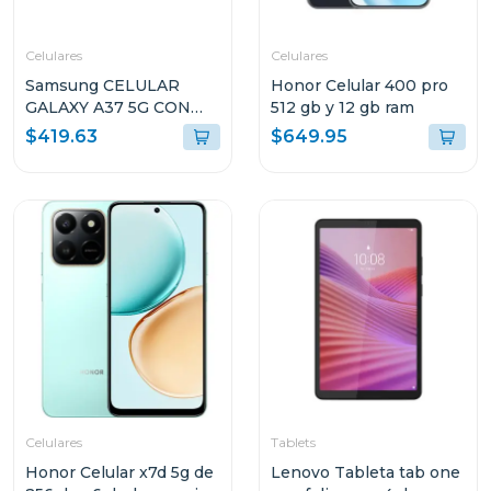
Celulares
Celulares
Samsung CELULAR
Honor Celular 400 pro
GALAXY A37 5G CON
512 gb y 12 gb ram
8GB RAM Y 256GB
$419.63
$649.95
ALMACENAMIENTO
NEGRO A376BB
Celulares
Tablets
Honor Celular x7d 5g de
Lenovo Tableta tab one