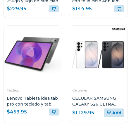
256gb y 6gb de ram cian
con folio case 4gb ram y
128gb de
$229.95
$144.95
almacenamiento lte gris
10147 tb305xu
Tablets
Celulares
Lenovo Tableta idea tab
CELULAR SAMSUNG
pro con teclado y tab
GALAXY S26 ULTRA
pen plus + moto buds
CON 12GB DE RAM Y Y
$459.95
$1,129.95
Add
8gb de ram y 256 gb
512GB DE
ALMACENAMIENTO