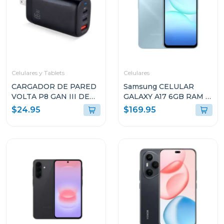
Celulares y Tablets
Celulares
CARGADOR DE PARED
Samsung CELULAR
VOLTA P8 GAN III DE
GALAXY A17 6GB RAM Y
65W CON DOBLE
128GB
$24.95
$169.95
PUERTO USB-C Y
ALMACENAMIENTO
ENCHUFLE PLEGABLE
AZUL CLARO A175FLB
ARGAC0126