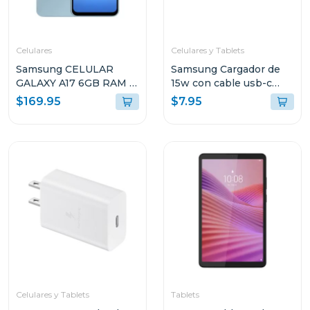
Celulares
Celulares y Tablets
Samsung CELULAR
Samsung Cargador de
GALAXY A17 6GB RAM Y
15w con cable usb-c
128GB
color negro ept1510
$169.95
$7.95
ALMACENAMIENTO
AZUL CLARO A175FLB
Celulares y Tablets
Tablets