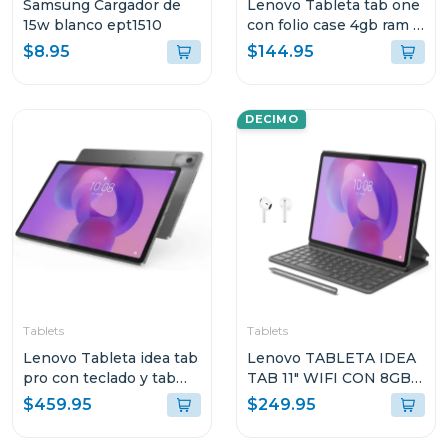
Samsung Cargador de
Lenovo Tableta tab one
15w blanco ept1510
con folio case 4gb ram y
128gb de
$8.95
$144.95
almacenamiento lte gris
10147 tb305xu
DECIMO
Tablets
Tablets
Lenovo Tableta idea tab
Lenovo TABLETA IDEA
pro con teclado y tab
TAB 11" WIFI CON 8GB
pen plus + moto buds
RAM Y 128GB
$459.95
$249.95
8gb de ram y 256 gb
ALMACENAMIENTO
GRIS LUNAR CON