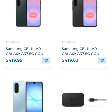
Celulares
Celulares
Samsung CELULAR
Samsung CELULAR
GALAXY A37 5G CON
GALAXY A37 5G CON
8GB RAM Y 256GB
8GB RAM Y 256GB
$419.95
$419.63
ALMACENAMIENTO
ALMACENAMIENTO
VERDE OSCURO
NEGRO A376BB
A376BDG