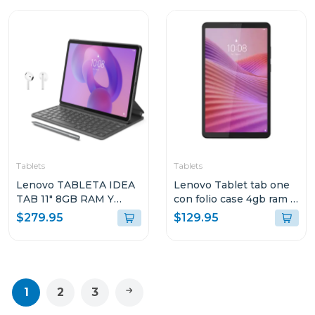
FOLIO TECLADO Y PEN
PLUS + AUDIFONOS
LENOVO E310
ZAFR0880PA TB336FU
Tablets
Tablets
Lenovo TABLETA IDEA
Lenovo Tablet tab one
TAB 11" 8GB RAM Y
con folio case 4gb ram y
128GB
128gb de
$279.95
$129.95
ALMACENAMIENTO
almacenamiento wifi
GRIS LUNAR CON
gris 113 tb305fu
TECLADO Y PEN PLUS
+ AUDIFONOS LENOVO
E310 FM0724 TB336ZU
1
2
3