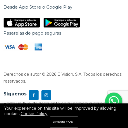
Desde App Store o Google Play
Pasarelas de pago seguras
Derechos de autor © 2026 E Vision, S.A. Todos los derechos
reservados.
Síguenos
Hasta un 15 % de descuento en tu primera suscripción
Your experience on this site will be improved by allowing
cookies
Cookie Policy
0
Permitir cookies
Inicio
Shop
Carrito
Buscar
Cuenta