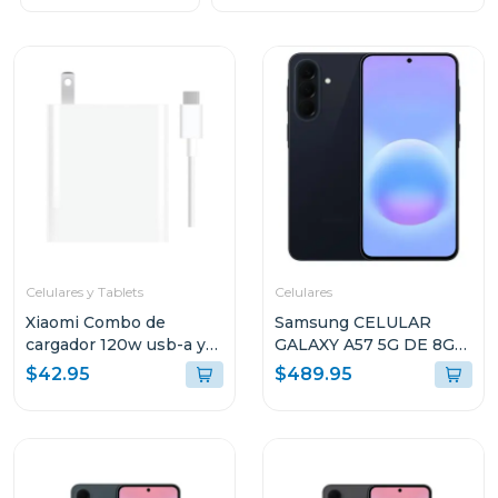
Celulares y Tablets
Celulares
Xiaomi Combo de
Samsung CELULAR
cargador 120w usb-a y
GALAXY A57 5G DE 8GB
cable de carga usb-c
RAM Y 256GB
$42.95
$489.95
mdy13
ALMACENAMIENTO
AZUL OSCURO
A576BDBLUE