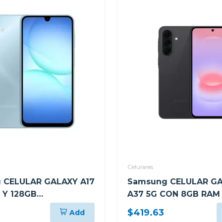
Celulares
 CELULAR GALAXY A17
Samsung CELULAR G
 Y 128GB
A37 5G CON 8GB RAM
AMIENTO AZUL
ALMACENAMIENTO N
$419.63
Add
175FLB
A376BB