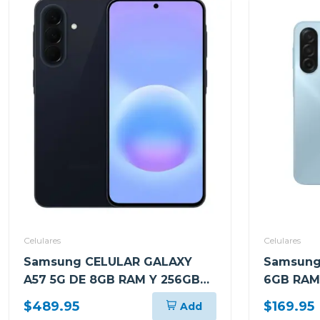
Celulares
Celulares
Samsung CELULAR GALAXY
Samsung
A57 5G DE 8GB RAM Y 256GB
6GB RAM
ALMACENAMIENTO AZUL
ALMACEN
$489.95
$169.95
Add
OSCURO A576BDBLUE
CLARO A