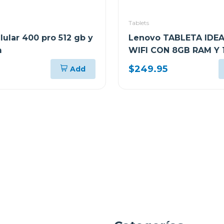
Tablets
lular 400 pro 512 gb y
Lenovo TABLETA IDEA
m
WIFI CON 8GB RAM Y 
ALMACENAMIENTO GR
$249.95
Add
CON FOLIO TECLADO 
PLUS + AUDIFONOS L
E310 ZAFR0880PA TB