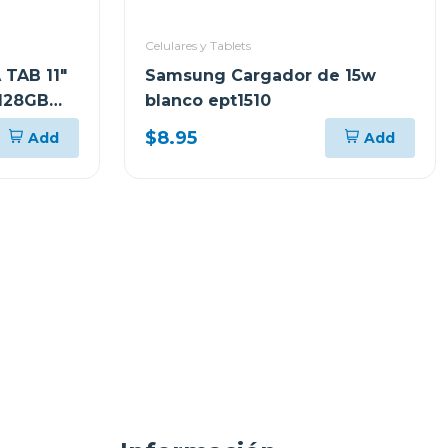
Celulares y Tablets
 TAB 11"
Samsung Cargador de 15w
128GB
blanco ept1510
IS LUNAR
$8.95
Add
Add
Y PEN
ENOVO
336FU