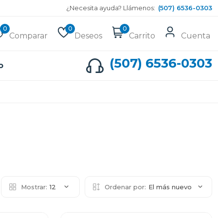
¿Necesita ayuda? Llámenos:
(507) 6536-0303
0
0
0
Comparar
Deseos
Carrito
Cuenta
(507) 6536-0303
o
Mostrar:
12
Ordenar por:
El más nuevo