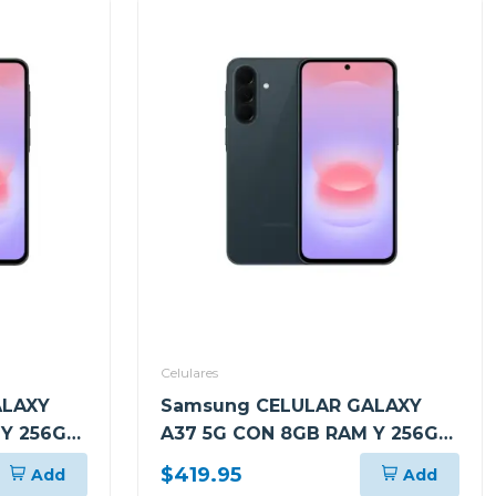
Celulares
ALAXY
Samsung CELULAR GALAXY
 Y 256GB
A37 5G CON 8GB RAM Y 256GB
EGRO
ALMACENAMIENTO VERDE
$419.95
Add
Add
OSCURO A376BDG