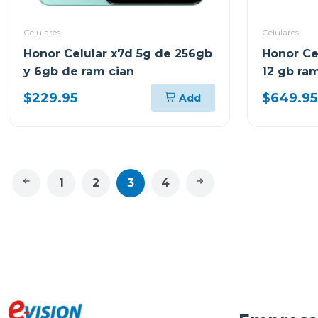
Celulares
Celulares
Honor Celular x7d 5g de 256gb
Honor Ce
y 6gb de ram cian
12 gb ra
$229.95
$649.95
Add
1
2
3
4