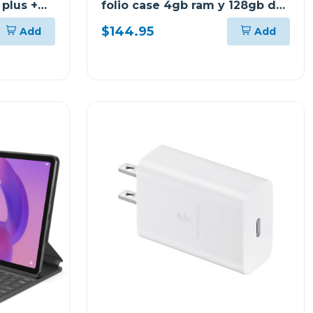
 plus +
folio case 4gb ram y 128gb de
m y 256
almacenamiento lte gris 10147
$144.95
Add
Add
tb305xu