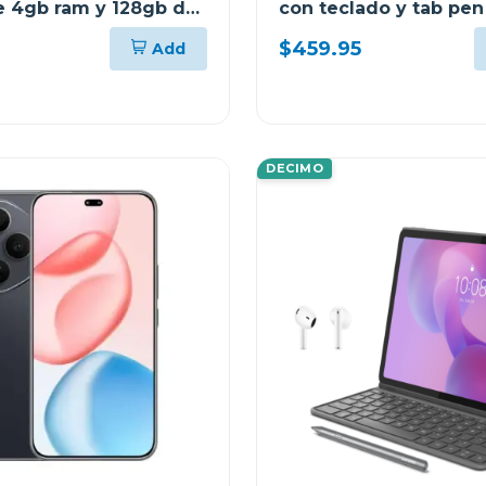
se 4gb ram y 128gb de
con teclado y tab pen
miento wifi gris 113
moto buds 8gb de ra
$459.95
Add
gb
DECIMO