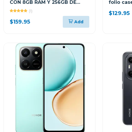
CON 8GB RAM Y 256GB DE
folio ca
ALMACENAMIENTO COLOR
almacena
(1)
$129.95
AZUL LUNAR
tb305fu
$159.95
Add